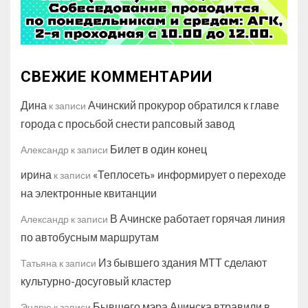
СВЕЖИЕ КОММЕНТАРИИ
Дина
Ачинский прокурор обратился к главе
к записи
города с просьбой снести рапсовый завод
Билет в один конец
Александр
к записи
ирина
«Теплосеть» информирует о переходе
к записи
на электронные квитанции
В Ачинске работает горячая линия
Александр
к записи
по автобусным маршрутам
Из бывшего здания МТТ сделают
Татьяна
к записи
культурно-досуговый кластер
Бывшего мэра Ачинска втравили в
Эндрю
к записи