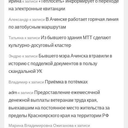
ирина
«Теплосеть» информирует о переходе
к записи
на электронные квитанции
В Ачинске работает горячая линия
Александр
к записи
по автобусным маршрутам
Из бывшего здания МТТ сделают
Татьяна
к записи
культурно-досуговый кластер
Бывшего мэра Ачинска втравили в
Эндрю
к записи
историю с подделкой документов в пользу
скандальной УК
Приёмка в потёмках
Владимир
к записи
adm
Предоставление ежемесячной
к записи
денежной выплаты ветеранам труда края,
выехавшим на постоянное место жительства за
пределы Красноярского края на территории РФ
Марина Владимировна Ожиганова
к записи