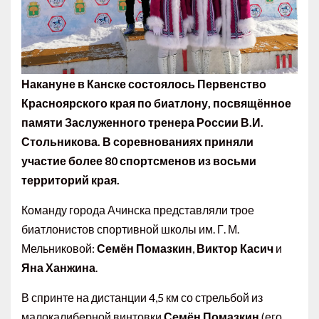
Накануне в Канске состоялось Первенство
Красноярского края по биатлону, посвящённое
памяти Заслуженного тренера России В.И.
Стольникова. В соревнованиях приняли
участие более 80 спортсменов из восьми
территорий края.
Команду города Ачинска представляли трое
биатлонистов спортивной школы им. Г. М.
Мельниковой:
Семён
Помазкин
,
Виктор Касич
и
Яна Ханжина
.
В спринте на дистанции 4,5 км со стрельбой из
малокалиберной винтовки
Семён Помазкин
(его