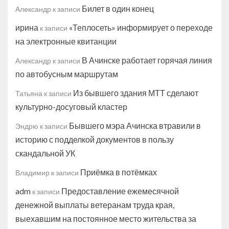
Билет в один конец
Александр
к записи
ирина
«Теплосеть» информирует о переходе
к записи
на электронные квитанции
В Ачинске работает горячая линия
Александр
к записи
по автобусным маршрутам
Из бывшего здания МТТ сделают
Татьяна
к записи
культурно-досуговый кластер
Бывшего мэра Ачинска втравили в
Эндрю
к записи
историю с подделкой документов в пользу
скандальной УК
Приёмка в потёмках
Владимир
к записи
adm
Предоставление ежемесячной
к записи
денежной выплаты ветеранам труда края,
выехавшим на постоянное место жительства за