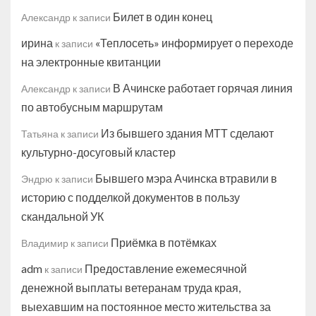
Билет в один конец
Александр
к записи
ирина
«Теплосеть» информирует о переходе
к записи
на электронные квитанции
В Ачинске работает горячая линия
Александр
к записи
по автобусным маршрутам
Из бывшего здания МТТ сделают
Татьяна
к записи
культурно-досуговый кластер
Бывшего мэра Ачинска втравили в
Эндрю
к записи
историю с подделкой документов в пользу
скандальной УК
Приёмка в потёмках
Владимир
к записи
adm
Предоставление ежемесячной
к записи
денежной выплаты ветеранам труда края,
выехавшим на постоянное место жительства за