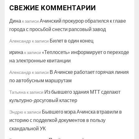
СВЕЖИЕ КОММЕНТАРИИ
Дина
Ачинский прокурор обратился к главе
к записи
города с просьбой снести рапсовый завод
Билет в один конец
Александр
к записи
ирина
«Теплосеть» информирует о переходе
к записи
на электронные квитанции
В Ачинске работает горячая линия
Александр
к записи
по автобусным маршрутам
Из бывшего здания МТТ сделают
Татьяна
к записи
культурно-досуговый кластер
Бывшего мэра Ачинска втравили в
Эндрю
к записи
историю с подделкой документов в пользу
скандальной УК