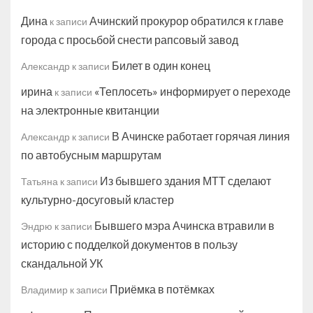
Дина
Ачинский прокурор обратился к главе
к записи
города с просьбой снести рапсовый завод
Билет в один конец
Александр
к записи
ирина
«Теплосеть» информирует о переходе
к записи
на электронные квитанции
В Ачинске работает горячая линия
Александр
к записи
по автобусным маршрутам
Из бывшего здания МТТ сделают
Татьяна
к записи
культурно-досуговый кластер
Бывшего мэра Ачинска втравили в
Эндрю
к записи
историю с подделкой документов в пользу
скандальной УК
Приёмка в потёмках
Владимир
к записи