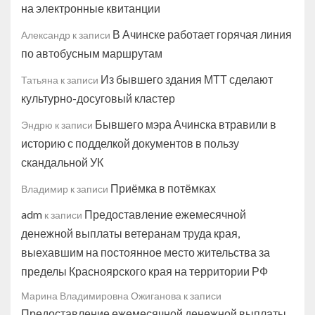
на электронные квитанции
В Ачинске работает горячая линия
Александр
к записи
по автобусным маршрутам
Из бывшего здания МТТ сделают
Татьяна
к записи
культурно-досуговый кластер
Бывшего мэра Ачинска втравили в
Эндрю
к записи
историю с подделкой документов в пользу
скандальной УК
Приёмка в потёмках
Владимир
к записи
adm
Предоставление ежемесячной
к записи
денежной выплаты ветеранам труда края,
выехавшим на постоянное место жительства за
пределы Красноярского края на территории РФ
Марина Владимировна Ожиганова
к записи
Предоставление ежемесячной денежной выплаты