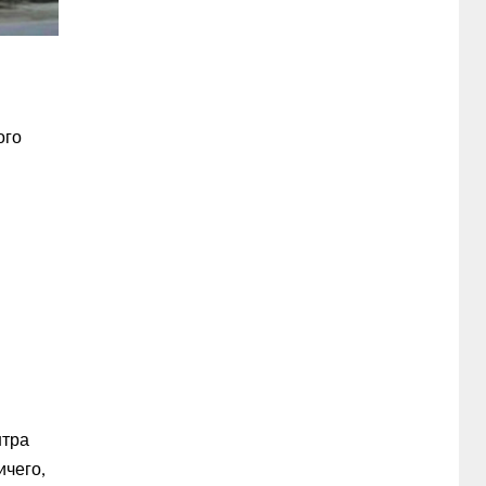
ого
нтра
ичего,