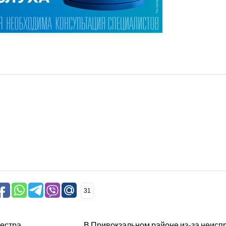
31
кестра
В Привокзальном районе из-за неисп