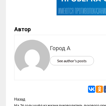
Автор
Город А
See author's posts
Назад
На 76 году ушёл из жизни руководитель духового ор