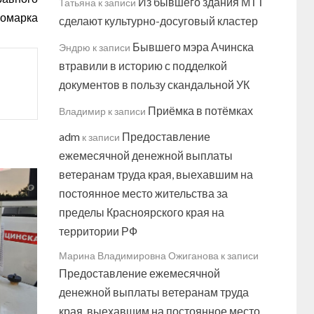
Из бывшего здания МТТ
Татьяна
к записи
номарка
сделают культурно-досуговый кластер
Бывшего мэра Ачинска
Эндрю
к записи
втравили в историю с подделкой
документов в пользу скандальной УК
Приёмка в потёмках
Владимир
к записи
adm
Предоставление
к записи
ежемесячной денежной выплаты
ветеранам труда края, выехавшим на
постоянное место жительства за
пределы Красноярского края на
территории РФ
Марина Владимировна Ожиганова
к записи
Предоставление ежемесячной
денежной выплаты ветеранам труда
края, выехавшим на постоянное место