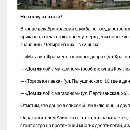
Но толку от этого?
В конце декабря краевая служба по государственн
приказов, согласно которым утверждены новые «п
значения». Четыре из них – в Ачинске:
— «Магазин. Фрагмент гостиного двора» (ул. Красног
— «Дом жилой с магазином» (особняк купца Круглихи
— «Торговая лавка» (ул. Патушинского, 10, где в 
— «Дом жилой с магазином» (ул. Партизанская, 26).
Отметим, что ранее в список были включены и дру
Однако жителям Ачинска от этого, что называется,
стоит остро на протяжении многих десятилетий, и 