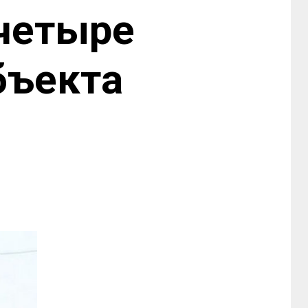
 четыре
бъекта