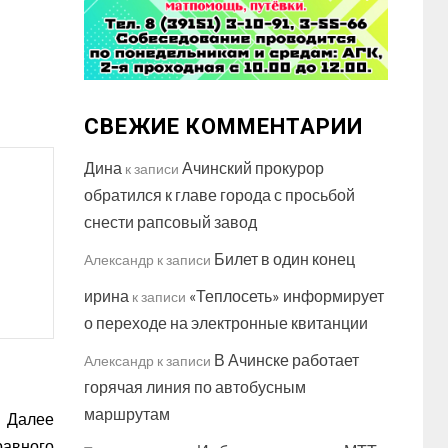
СВЕЖИЕ КОММЕНТАРИИ
Дина
Ачинский прокурор
к записи
обратился к главе города с просьбой
снести рапсовый завод
Билет в один конец
Александр
к записи
ирина
«Теплосеть» информирует
к записи
о переходе на электронные квитанции
В Ачинске работает
Александр
к записи
горячая линия по автобусным
маршрутам
Далее
равного