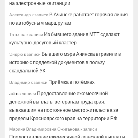
на электронные квитанции
В Ачинске работает горячая линия
Александр
к записи
по автобусным маршрутам
Из бывшего здания МТТ сделают
Татьяна
к записи
культурно-досуговый кластер
Бывшего мэра Ачинска втравили в
Эндрю
к записи
историю с подделкой документов в пользу
скандальной УК
Приёмка в потёмках
Владимир
к записи
adm
Предоставление ежемесячной
к записи
денежной выплаты ветеранам труда края,
выехавшим на постоянное место жительства за
пределы Красноярского края на территории РФ
Марина Владимировна Ожиганова
к записи
Предоставление ежемесячной денежной выплаты