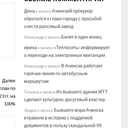
Дина
Ачинский прокурор
к записи
обратился к главе города с просьбой
снести рапсовый завод
Билет в один конец
Александр
к записи
ирина
«Теплосеть» информирует
к записи
о переходе на электронные квитанции
В Ачинске работает
Александр
к записи
горячая линия по автобусным
Далее
маршрутам
план по
Из бывшего здания МТТ
Татьяна
к записи
 гг. на
сделают культурно-досуговый кластер
100%
Бывшего мэра Ачинска
Эндрю
к записи
втравили в историю с подделкой
документов в пользу скандальной УК