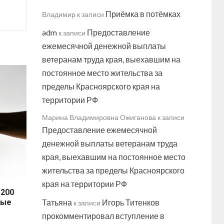
Приёмка в потёмках
Владимир
к записи
adm
Предоставление
к записи
ежемесячной денежной выплаты
ветеранам труда края, выехавшим на
постоянное место жительства за
пределы Красноярского края на
территории РФ
Марина Владимировна Ожиганова
к записи
Предоставление ежемесячной
денежной выплаты ветеранам труда
края, выехавшим на постоянное место
жительства за пределы Красноярского
края на территории РФ
 200
ные
Татьяна
Игорь Титенков
к записи
прокомментировал вступление в