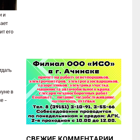
и и
рает
ит его
тдать
нуне в
е –
СВЕЖИЕ КОММЕНТАРИИ