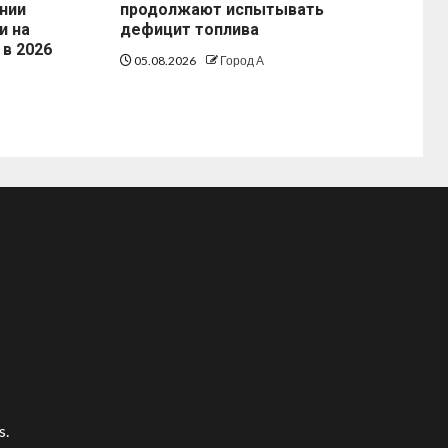
нии
продолжают испытывать
и на
дефицит топлива
 в 2026
05.08.2026
Город А
s.