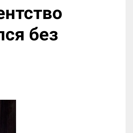
ентство
лся без