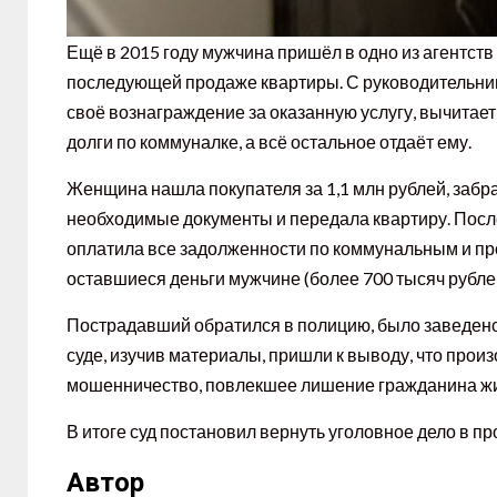
Ещё в 2015 году мужчина пришёл в одно из агентств
последующей продаже квартиры. С руководительнице
своё вознаграждение за оказанную услугу, вычитае
долги по коммуналке, а всё остальное отдаёт ему.
Женщина нашла покупателя за 1,1 млн рублей, забра
необходимые документы и передала квартиру. После
оплатила все задолженности по коммунальным и проч
оставшиеся деньги мужчине (более 700 тысяч рублей
Пострадавший обратился в полицию, было заведено 
суде, изучив материалы, пришли к выводу, что прои
мошенничество, повлекшее лишение гражданина ж
В итоге суд постановил вернуть уголовное дело в пр
Автор