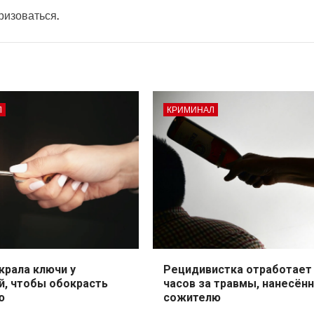
ризоваться
.
Л
КРИМИНАЛ
крала ключи у
Рецидивистка отработает
й, чтобы обокрасть
часов за травмы, нанесён
ю
сожителю