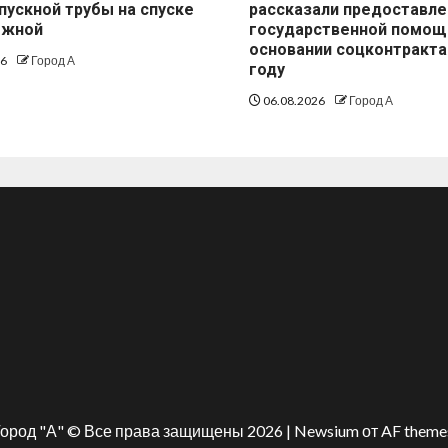
пускной трубы на спуске
рассказали предоставле
ежной
государственной помощ
основании соцконтракта
26
Город А
году
06.08.2026
Город А
ород "А" © Все права защищены 2026
|
Newsium
от AF theme