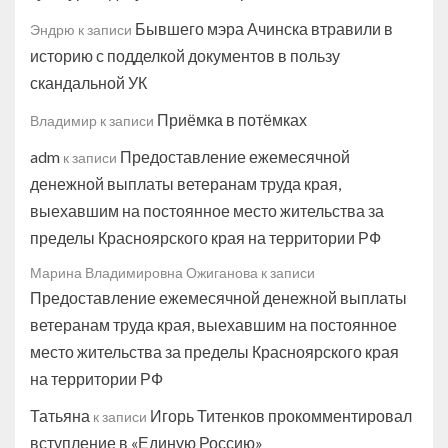
Бывшего мэра Ачинска втравили в
Эндрю
к записи
историю с подделкой документов в пользу
скандальной УК
Приёмка в потёмках
Владимир
к записи
adm
Предоставление ежемесячной
к записи
денежной выплаты ветеранам труда края,
выехавшим на постоянное место жительства за
пределы Красноярского края на территории РФ
Марина Владимировна Ожиганова
к записи
Предоставление ежемесячной денежной выплаты
ветеранам труда края, выехавшим на постоянное
место жительства за пределы Красноярского края
на территории РФ
Татьяна
Игорь Титенков прокомментировал
к записи
вступление в «Единую Россию»