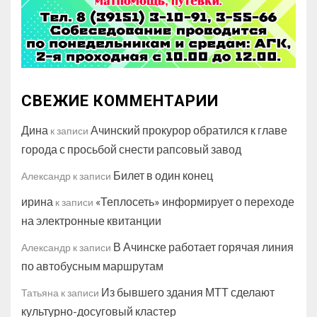
СВЕЖИЕ КОММЕНТАРИИ
Дина
Ачинский прокурор обратился к главе
к записи
города с просьбой снести рапсовый завод
Билет в один конец
Александр
к записи
ирина
«Теплосеть» информирует о переходе
к записи
на электронные квитанции
В Ачинске работает горячая линия
Александр
к записи
по автобусным маршрутам
Из бывшего здания МТТ сделают
Татьяна
к записи
культурно-досуговый кластер