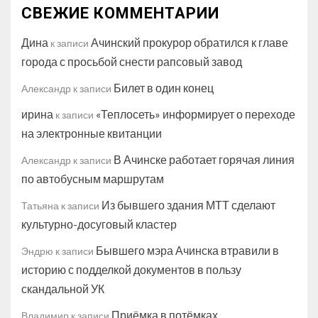
СВЕЖИЕ КОММЕНТАРИИ
Дина
Ачинский прокурор обратился к главе
к записи
города с просьбой снести рапсовый завод
Билет в один конец
Александр
к записи
ирина
«Теплосеть» информирует о переходе
к записи
на электронные квитанции
В Ачинске работает горячая линия
Александр
к записи
по автобусным маршрутам
Из бывшего здания МТТ сделают
Татьяна
к записи
культурно-досуговый кластер
Бывшего мэра Ачинска втравили в
Эндрю
к записи
историю с подделкой документов в пользу
скандальной УК
Приёмка в потёмках
Владимир
к записи