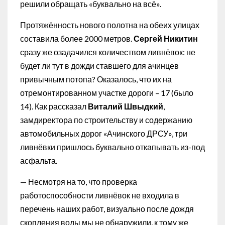
решили обращать «буквально на всё».
Протяжённость нового полотна на обеих улицах
составила более 2000 метров.
Сергей Никитин
сразу же озадачился количеством ливнёвок: не
будет ли тут в дожди ставшего для ачинцев
привычным потопа? Оказалось, что их на
отремонтированном участке дороги – 17 (было
14). Как рассказал
Виталий Швыдкий
,
замдиректора по строительству и содержанию
автомобильных дорог «Ачинского ДРСУ», три
ливнёвки пришлось буквально откапывать из-под
асфальта.
— Несмотря на то, что проверка
работоспособности ливнёвок не входила в
перечень наших работ, визуально после дождя
скопления воды мы не обнаружили, к тому же