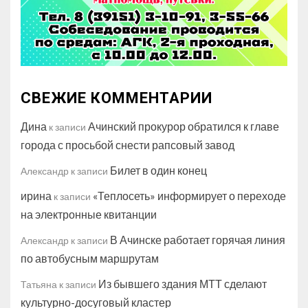
СВЕЖИЕ КОММЕНТАРИИ
Дина
Ачинский прокурор обратился к главе
к записи
города с просьбой снести рапсовый завод
Билет в один конец
Александр
к записи
ирина
«Теплосеть» информирует о переходе
к записи
на электронные квитанции
В Ачинске работает горячая линия
Александр
к записи
по автобусным маршрутам
Из бывшего здания МТТ сделают
Татьяна
к записи
культурно-досуговый кластер