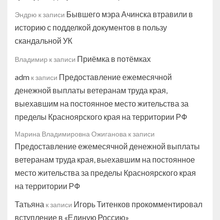
Бывшего мэра Ачинска втравили в
Эндрю
к записи
историю с подделкой документов в пользу
скандальной УК
Приёмка в потёмках
Владимир
к записи
adm
Предоставление ежемесячной
к записи
денежной выплаты ветеранам труда края,
выехавшим на постоянное место жительства за
пределы Красноярского края на территории РФ
Марина Владимировна Ожиганова
к записи
Предоставление ежемесячной денежной выплаты
ветеранам труда края, выехавшим на постоянное
место жительства за пределы Красноярского края
на территории РФ
Татьяна
Игорь Титенков прокомментировал
к записи
вступление в «Единую Россию»