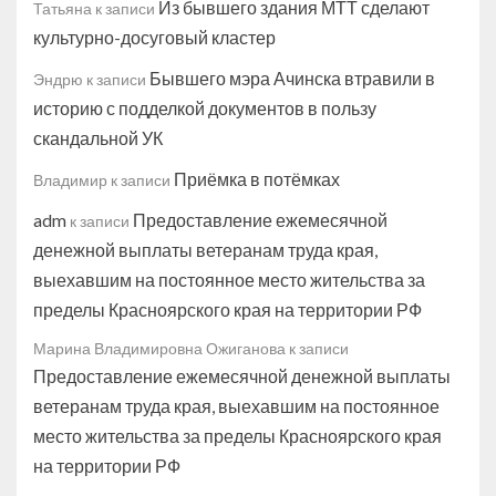
Из бывшего здания МТТ сделают
Татьяна
к записи
культурно-досуговый кластер
Бывшего мэра Ачинска втравили в
Эндрю
к записи
историю с подделкой документов в пользу
скандальной УК
Приёмка в потёмках
Владимир
к записи
adm
Предоставление ежемесячной
к записи
денежной выплаты ветеранам труда края,
выехавшим на постоянное место жительства за
пределы Красноярского края на территории РФ
Марина Владимировна Ожиганова
к записи
Предоставление ежемесячной денежной выплаты
ветеранам труда края, выехавшим на постоянное
место жительства за пределы Красноярского края
на территории РФ