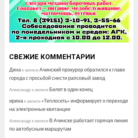
СВЕЖИЕ КОММЕНТАРИИ
Дина
Ачинский прокурор обратился к главе
к записи
города с просьбой снести рапсовый завод
Билет в один конец
Александр
к записи
ирина
«Теплосеть» информирует о переходе
к записи
на электронные квитанции
В Ачинске работает горячая линия
Александр
к записи
по автобусным маршрутам