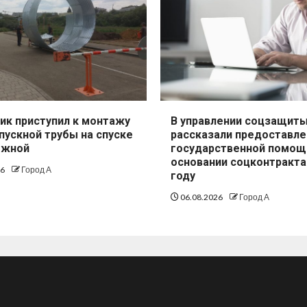
ик приступил к монтажу
В управлении соцзащит
пускной трубы на спуске
рассказали предоставле
ежной
государственной помощ
основании соцконтракта
26
Город А
году
06.08.2026
Город А