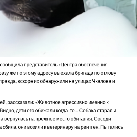
к сообщила представитель «Центра обеспечения
сразу же по этому адресу выехала бригада по отлову
правда, вскоре их обнаружили на улицах Чкалова и
ией, рассказали: «Животное агрессивно именно к
 Видно, дети его обижали когда-то… Собака старая и
 она вернулась на прежнее место обитания. Соседи
а сбила, они возили к ветеринару на рентген. Пытались