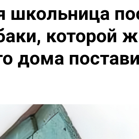
я школьница по
баки, которой 
го дома постави