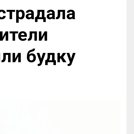
страдала
жители
ли будку