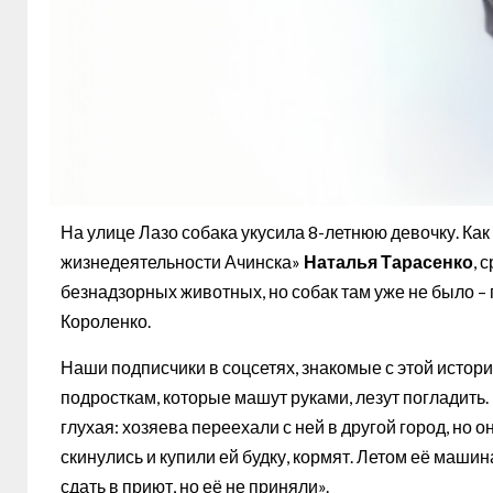
На улице Лазо собака укусила 8-летнюю девочку. Ка
жизнедеятельности Ачинска»
Наталья Тарасенко
, 
безнадзорных животных, но собак там уже не было – 
Короленко.
Наши подписчики в соцсетях, знакомые с этой истор
подросткам, которые машут руками, лезут погладить.
глухая: хозяева переехали с ней в другой город, но
скинулись и купили ей будку, кормят. Летом её машин
сдать в приют, но её не приняли».