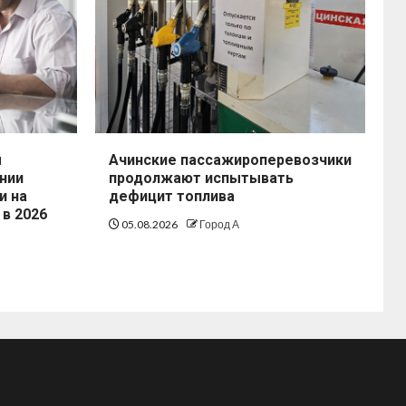
ы
Ачинские пассажироперевозчики
нии
продолжают испытывать
и на
дефицит топлива
 в 2026
05.08.2026
Город А