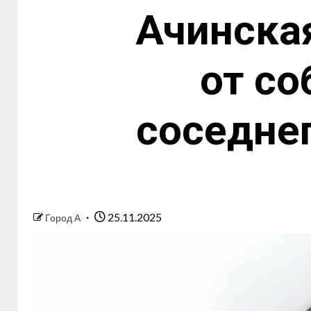
Ачинска
от со
соседне
25.11.2025
Город А