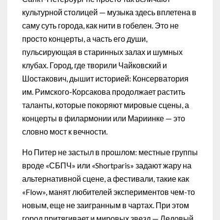
культурной столицей — музыка здесь вплетена в
саму суть города, как нити в гобелен. Это не
просто концерты, а часть его души,
пульсирующая в старинных залах и шумных
клубах. Город, где творили Чайковский и
Шостакович, дышит историей: Консерватория
им. Римского-Корсакова продолжает растить
таланты, которые покоряют мировые сцены, а
концерты в филармонии или Мариинке — это
словно мост к вечности.
Но Питер не застыл в прошлом: местные группы
вроде «СБПЧ» или «Shortparis» задают жару на
альтернативной сцене, а фестивали, такие как
«Flow», манят любителей экспериментов чем-то
новым, еще не заигранным в чартах. При этом
город притягивает и мировых звезд — Ледовый