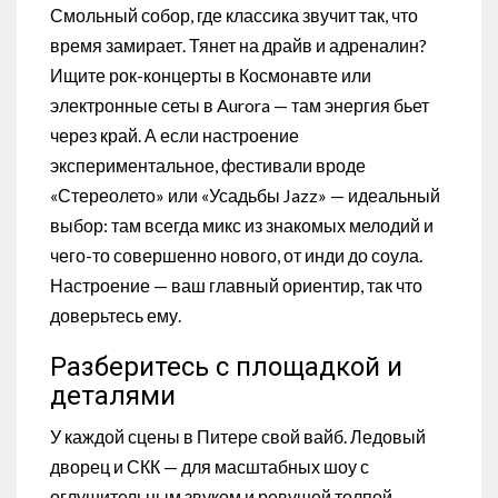
Смольный собор, где классика звучит так, что
время замирает. Тянет на драйв и адреналин?
Ищите рок-концерты в Космонавте или
электронные сеты в Aurora — там энергия бьет
через край. А если настроение
экспериментальное, фестивали вроде
«Стереолето» или «Усадьбы Jazz» — идеальный
выбор: там всегда микс из знакомых мелодий и
чего-то совершенно нового, от инди до соула.
Настроение — ваш главный ориентир, так что
доверьтесь ему.
Разберитесь с площадкой и
деталями
У каждой сцены в Питере свой вайб. Ледовый
дворец и СКК — для масштабных шоу с
оглушительным звуком и ревущей толпой.