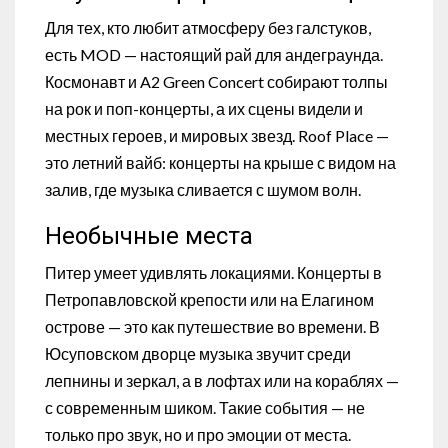
Для тех, кто любит атмосферу без галстуков,
есть MOD — настоящий рай для андеграунда.
Космонавт и A2 Green Concert собирают толпы
на рок и поп-концерты, а их сцены видели и
местных героев, и мировых звезд. Roof Place —
это летний вайб: концерты на крыше с видом на
залив, где музыка сливается с шумом волн.
Необычные места
Питер умеет удивлять локациями. Концерты в
Петропавловской крепости или на Елагином
острове — это как путешествие во времени. В
Юсуповском дворце музыка звучит среди
лепнины и зеркал, а в лофтах или на кораблях —
с современным шиком. Такие события — не
только про звук, но и про эмоции от места.