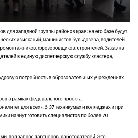
в для западной группы районов края: на его базе будут
ических изысканий, машинистов бульдозера, водителей
тромонтажников, фрезеровщиков, строителей. Заказ на
дателей в единую диспетчерскую службу кластера,
 кадровую потребность в образовательных учреждениях
теров в рамках федерального проекта
алитет для всех». В 37 техникумах и колледжах и при
мики начнут готовить специалистов по более 70
ми, под запрос партнёров-работодателей. Это