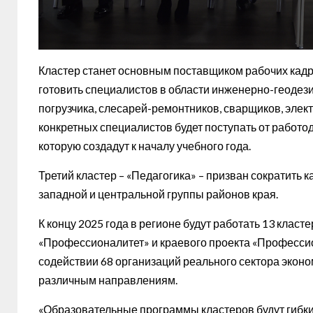
Кластер станет основным поставщиком рабочих кадро
готовить специалистов в области инженерно-геодез
погрузчика, слесарей-ремонтников, сварщиков, элек
конкретных специалистов будет поступать от работо
которую создадут к началу учебного года.
Третий кластер – «Педагогика» – призван сократить
западной и центральной группы районов края.
К концу 2025 года в регионе будут работать 13 клас
«Профессионалитет» и краевого проекта «Профессион
содействии 68 организаций реального сектора эконо
различным направлениям.
«Образовательные программы кластеров будут гибки