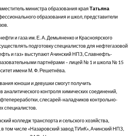
аместитель министра образования края
Татьяна
фессионального образования и школ, представители
зов.
нефти и газа им. Е. А. Демьяненко и Красноярского
существлять подготовку специалистов для нефтегазовой
ефть и газ» выступают Ачинский НПЗ, Славнефть-
разовательными партнёрами – лицей № 1 и школа № 15
ситет имени М. Ф. Решетнёва.
вания юноши и девушки смогут получить
в аналитического контроля химических соединений,
ефтепереработки, слесарей-наладчиков контрольно-
их специалистов.
ий колледж транспорта и сельского хозяйства,
 в том числе «Назаровский завод ТИиК», Ачинский НПЗ,