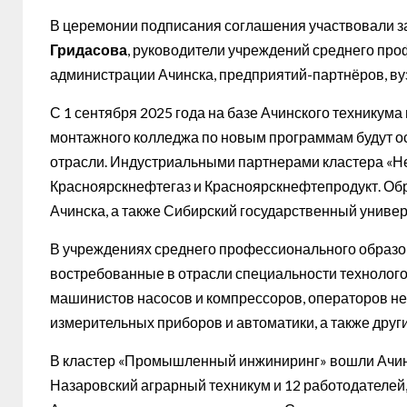
В церемонии подписания соглашения участвовали з
Гридасова
, руководители учреждений среднего про
администрации Ачинска, предприятий-партнёров, ву
С 1 сентября 2025 года на базе Ачинского техникума 
монтажного колледжа по новым программам будут о
отрасли. Индустриальными партнерами кластера «Н
Красноярскнефтегаз и Красноярскнефтепродукт. Об
Ачинска, а также Сибирский государственный универ
В учреждениях среднего профессионального образо
востребованные в отрасли специальности технолого
машинистов насосов и компрессоров, операторов н
измерительных приборов и автоматики, а также друг
В кластер «Промышленный инжиниринг» вошли Ачинск
Назаровский аграрный техникум и 12 работодателей,