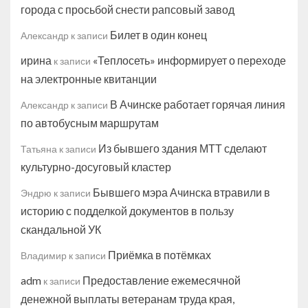
города с просьбой снести рапсовый завод
Билет в один конец
Александр
к записи
ирина
«Теплосеть» информирует о переходе
к записи
на электронные квитанции
В Ачинске работает горячая линия
Александр
к записи
по автобусным маршрутам
Из бывшего здания МТТ сделают
Татьяна
к записи
культурно-досуговый кластер
Бывшего мэра Ачинска втравили в
Эндрю
к записи
историю с подделкой документов в пользу
скандальной УК
Приёмка в потёмках
Владимир
к записи
adm
Предоставление ежемесячной
к записи
денежной выплаты ветеранам труда края,