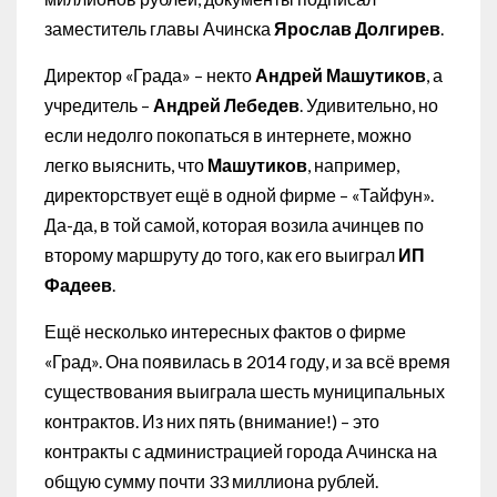
заместитель главы Ачинска
Ярослав Долгирев
.
Директор «Града» – некто
Андрей Машутиков
, а
учредитель –
Андрей Лебедев
. Удивительно, но
если недолго покопаться в интернете, можно
легко выяснить, что
Машутиков
, например,
директорствует ещё в одной фирме – «Тайфун».
Да-да, в той самой, которая возила ачинцев по
второму маршруту до того, как его выиграл
ИП
Фадеев
.
Ещё несколько интересных фактов о фирме
«Град». Она появилась в 2014 году, и за всё время
существования выиграла шесть муниципальных
контрактов. Из них пять (внимание!) – это
контракты с администрацией города Ачинска на
общую сумму почти 33 миллиона рублей.