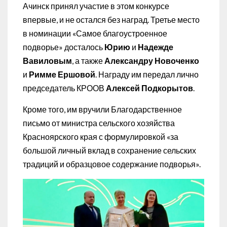
Ачинск принял участие в этом конкурсе
впервые, и не остался без наград. Третье место
в номинации «Самое благоустроенное
подворье» досталось
Юрию
и
Надежде
Вавиловым
, а также
Александру Новоченко
и
Римме Ершовой
. Награду им передал лично
председатель КРООВ
Алексей Подкорытов
.
Кроме того, им вручили Благодарственное
письмо от министра сельского хозяйства
Красноярского края с формулировкой «за
большой личный вклад в сохранение сельских
традиций и образцовое содержание подворья».