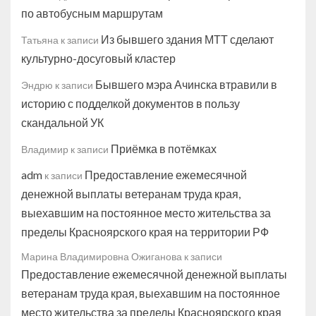
по автобусным маршрутам
Из бывшего здания МТТ сделают
Татьяна
к записи
культурно-досуговый кластер
Бывшего мэра Ачинска втравили в
Эндрю
к записи
историю с подделкой документов в пользу
скандальной УК
Приёмка в потёмках
Владимир
к записи
adm
Предоставление ежемесячной
к записи
денежной выплаты ветеранам труда края,
выехавшим на постоянное место жительства за
пределы Красноярского края на территории РФ
Марина Владимировна Ожиганова
к записи
Предоставление ежемесячной денежной выплаты
ветеранам труда края, выехавшим на постоянное
место жительства за пределы Красноярского края