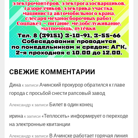
СВЕЖИЕ КОММЕНТАРИИ
Дина
Ачинский прокурор обратился к главе
к записи
города с просьбой снести рапсовый завод
Билет в один конец
Александр
к записи
ирина
«Теплосеть» информирует о переходе
к записи
на электронные квитанции
В Ачинске работает горячая линия
Александр
к записи