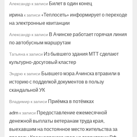
Билет в один конец
Александр
к записи
ирина
«Теплосеть» информирует о переходе
к записи
на электронные квитанции
В Ачинске работает горячая линия
Александр
к записи
по автобусным маршрутам
Из бывшего здания МТТ сделают
Татьяна
к записи
культурно-досуговый кластер
Бывшего мэра Ачинска втравили в
Эндрю
к записи
историю с подделкой документов в пользу
скандальной УК
Приёмка в потёмках
Владимир
к записи
adm
Предоставление ежемесячной
к записи
денежной выплаты ветеранам труда края,
выехавшим на постоянное место жительства за