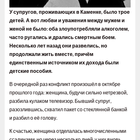
У супругов, проживающих в Каменке, было трое
детей. А вот любви и уважения между мужем и
женой не было: оба злоупотребляли алкоголем,
часто ругались и дрались смертным боем.
Несколько лет назад они развелись, но
продолжали жить вместе, причём
единственным источником их дохода были
детские пособия.
В очередной раз конфликт произошёл в октябре
прошлого года: женщина, будучи сильно нетрезвой,
разбила кулаком телевизор. Бывший супруг,
разозлившись, схватил пакет со стеклянной банкой
и разбил о её голову.
К счастью, женщина отделалась многочисленными
ссадинами, но через несколько дней, у них вновь