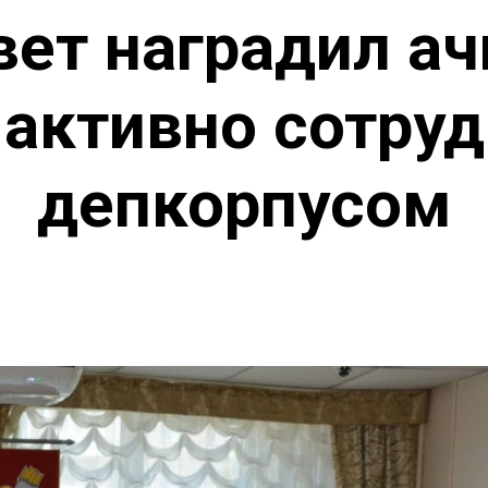
вет наградил ач
активно сотру
депкорпусом