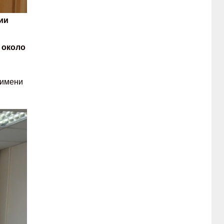
ии
 около
 имени