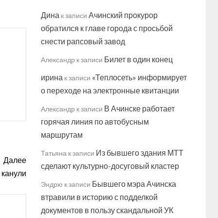
Дина
Ачинский прокурор
к записи
обратился к главе города с просьбой
снести рапсовый завод
Билет в один конец
Александр
к записи
ирина
«Теплосеть» информирует
к записи
о переходе на электронные квитанции
В Ачинске работает
Александр
к записи
горячая линия по автобусным
маршрутам
Из бывшего здания МТТ
Татьяна
к записи
Далее
сделают культурно-досуговый кластер
у канули
Бывшего мэра Ачинска
Эндрю
к записи
втравили в историю с подделкой
документов в пользу скандальной УК