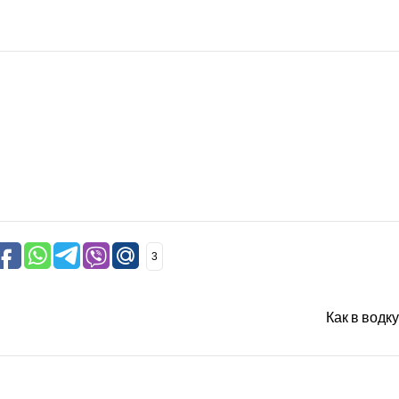
3
Как в водк