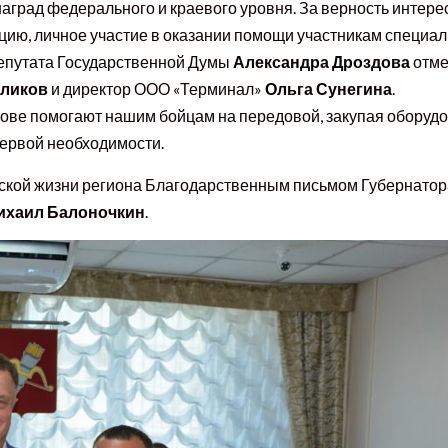
аград федерального и краевого уровня. За верность интере
цию, личное участие в оказании помощи участникам специа
епутата Государственной Думы
Александра Дроздова
отме
еликов
и директор ООО «Терминал»
Ольга Сунегина
.
ове помогают нашим бойцам на передовой, закупая оборуд
 первой необходимости.
еской жизни региона Благодарственным письмом Губернатор
ихаил Балоночкин
.