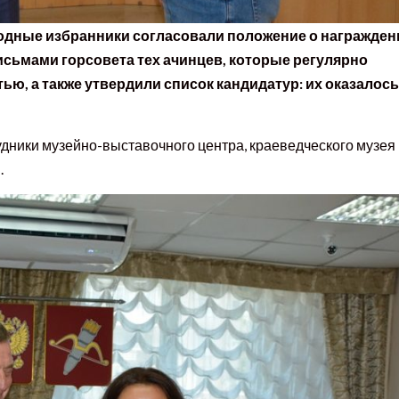
одные избранники согласовали положение о награжден
ьмами горсовета тех ачинцев, которые регулярно
ю, а также утвердили список кандидатур: их оказалось
удники музейно-выставочного центра, краеведческого музея
.