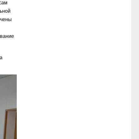
сам
льной
чены
ование
а