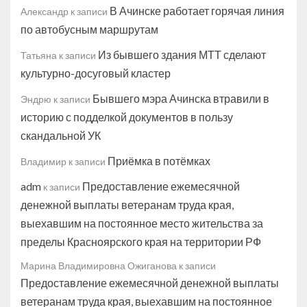
В Ачинске работает горячая линия
Александр
к записи
по автобусным маршрутам
Из бывшего здания МТТ сделают
Татьяна
к записи
культурно-досуговый кластер
Бывшего мэра Ачинска втравили в
Эндрю
к записи
историю с подделкой документов в пользу
скандальной УК
Приёмка в потёмках
Владимир
к записи
adm
Предоставление ежемесячной
к записи
денежной выплаты ветеранам труда края,
выехавшим на постоянное место жительства за
пределы Красноярского края на территории РФ
Марина Владимировна Ожиганова
к записи
Предоставление ежемесячной денежной выплаты
ветеранам труда края, выехавшим на постоянное