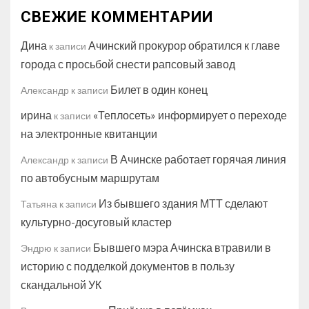
СВЕЖИЕ КОММЕНТАРИИ
Дина
Ачинский прокурор обратился к главе
к записи
города с просьбой снести рапсовый завод
Билет в один конец
Александр
к записи
ирина
«Теплосеть» информирует о переходе
к записи
на электронные квитанции
В Ачинске работает горячая линия
Александр
к записи
по автобусным маршрутам
Из бывшего здания МТТ сделают
Татьяна
к записи
культурно-досуговый кластер
Бывшего мэра Ачинска втравили в
Эндрю
к записи
историю с подделкой документов в пользу
скандальной УК