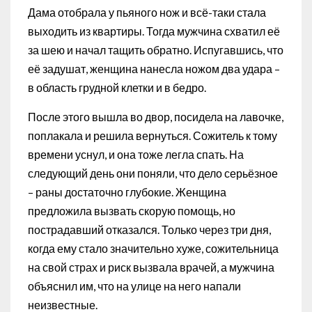
Дама отобрала у пьяного нож и всё-таки стала
выходить из квартиры. Тогда мужчина схватил её
за шею и начал тащить обратно. Испугавшись, что
её задушат, женщина нанесла ножом два удара –
в область грудной клетки и в бедро.
После этого вышла во двор, посидела на лавочке,
поплакала и решила вернуться. Сожитель к тому
времени уснул, и она тоже легла спать. На
следующий день они поняли, что дело серьёзное
– раны достаточно глубокие. Женщина
предложила вызвать скорую помощь, но
пострадавший отказался. Только через три дня,
когда ему стало значительно хуже, сожительница
на свой страх и риск вызвала врачей, а мужчина
объяснил им, что на улице на него напали
неизвестные.