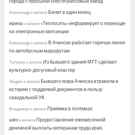
города с просьбой снести рапсовый завод
Билет в один конец
Александр
к записи
ирина
«Теплосеть» информирует о переходе
к записи
на электронные квитанции
В Ачинске работает горячая линия
Александр
к записи
по автобусным маршрутам
Из бывшего здания МТТ сделают
Татьяна
к записи
культурно-досуговый кластер
Бывшего мэра Ачинска втравили в
Эндрю
к записи
историю с подделкой документов в пользу
скандальной УК
Приёмка в потёмках
Владимир
к записи
adm
Предоставление ежемесячной
к записи
денежной выплаты ветеранам труда края,