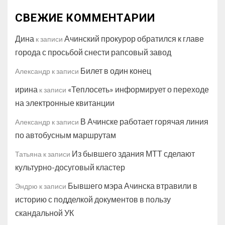
СВЕЖИЕ КОММЕНТАРИИ
Дина
Ачинский прокурор обратился к главе
к записи
города с просьбой снести рапсовый завод
Билет в один конец
Александр
к записи
ирина
«Теплосеть» информирует о переходе
к записи
на электронные квитанции
В Ачинске работает горячая линия
Александр
к записи
по автобусным маршрутам
Из бывшего здания МТТ сделают
Татьяна
к записи
культурно-досуговый кластер
Бывшего мэра Ачинска втравили в
Эндрю
к записи
историю с подделкой документов в пользу
скандальной УК