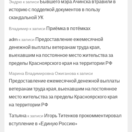
Бывшего мэра Ачинска втравили в
Эндрю
к записи
историю с подделкой документов в пользу
скандальной УК
Приёмка в потёмках
Владимир
к записи
adm
Предоставление ежемесячной
к записи
денежной выплаты ветеранам труда края,
выехавшим на постоянное место жительства за
пределы Красноярского края на территории РФ
Марина Владимировна Ожиганова
к записи
Предоставление ежемесячной денежной выплаты
ветеранам труда края, выехавшим на постоянное
место жительства за пределы Красноярского края
на территории РФ
Татьяна
Игорь Титенков прокомментировал
к записи
вступление в «Единую Россию»