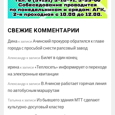
СВЕЖИЕ КОММЕНТАРИИ
Дина
Ачинский прокурор обратился к главе
к записи
города с просьбой снести рапсовый завод
Билет в один конец
Александр
к записи
ирина
«Теплосеть» информирует о переходе
к записи
на электронные квитанции
В Ачинске работает горячая линия
Александр
к записи
по автобусным маршрутам
Из бывшего здания МТТ сделают
Татьяна
к записи
культурно-досуговый кластер