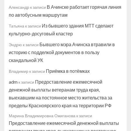
В Ачинске работает горячая линия
Александр
к записи
по автобусным маршрутам
Из бывшего здания МТТ сделают
Татьяна
к записи
культурно-досуговый кластер
Бывшего мэра Ачинска втравили в
Эндрю
к записи
историю с подделкой документов в пользу
скандальной УК
Приёмка в потёмках
Владимир
к записи
adm
Предоставление ежемесячной
к записи
денежной выплаты ветеранам труда края,
выехавшим на постоянное место жительства за
пределы Красноярского края на территории РФ
Марина Владимировна Ожиганова
к записи
Предоставление ежемесячной денежной выплаты
ветеранам труда края, выехавшим на постоянное