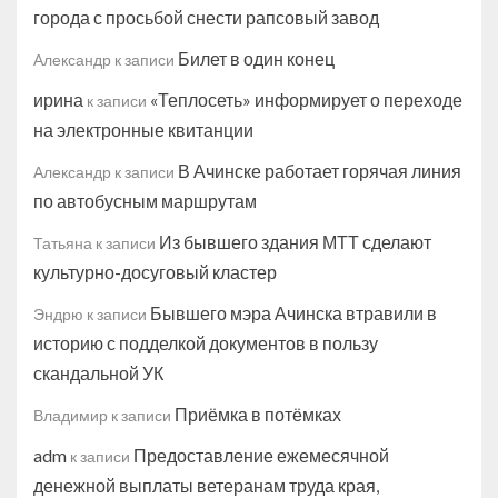
города с просьбой снести рапсовый завод
Билет в один конец
Александр
к записи
ирина
«Теплосеть» информирует о переходе
к записи
на электронные квитанции
В Ачинске работает горячая линия
Александр
к записи
по автобусным маршрутам
Из бывшего здания МТТ сделают
Татьяна
к записи
культурно-досуговый кластер
Бывшего мэра Ачинска втравили в
Эндрю
к записи
историю с подделкой документов в пользу
скандальной УК
Приёмка в потёмках
Владимир
к записи
adm
Предоставление ежемесячной
к записи
денежной выплаты ветеранам труда края,