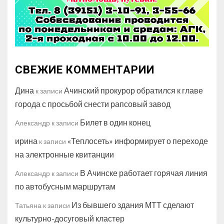
СВЕЖИЕ КОММЕНТАРИИ
Дина
Ачинский прокурор обратился к главе
к записи
города с просьбой снести рапсовый завод
Билет в один конец
Александр
к записи
ирина
«Теплосеть» информирует о переходе
к записи
на электронные квитанции
В Ачинске работает горячая линия
Александр
к записи
по автобусным маршрутам
Из бывшего здания МТТ сделают
Татьяна
к записи
культурно-досуговый кластер