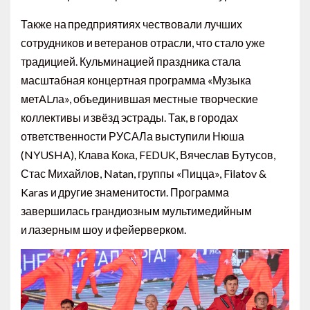
Также на предприятиях чествовали лучших
сотрудников и ветеранов отрасли, что стало уже
традицией. Кульминацией праздника стала
масштабная концертная программа «Музыка
метALла», объединившая местные творческие
коллективы и звёзд эстрады. Так, в городах
ответственности РУСАЛа выступили Нюша
(NYUSHA), Клава Кока, FEDUK, Вячеслав Бутусов,
Стас Михайлов, Natan, группы «Пицца», Filatov &
Karas и другие знаменитости. Программа
завершилась грандиозным мультимедийным
и лазерным шоу и фейерверком.