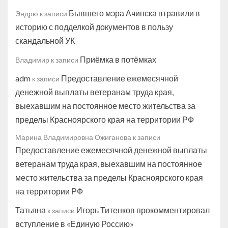
Бывшего мэра Ачинска втравили в
Эндрю
к записи
историю с подделкой документов в пользу
скандальной УК
Приёмка в потёмках
Владимир
к записи
adm
Предоставление ежемесячной
к записи
денежной выплаты ветеранам труда края,
выехавшим на постоянное место жительства за
пределы Красноярского края на территории РФ
Марина Владимировна Ожиганова
к записи
Предоставление ежемесячной денежной выплаты
ветеранам труда края, выехавшим на постоянное
место жительства за пределы Красноярского края
на территории РФ
Татьяна
Игорь Титенков прокомментировал
к записи
вступление в «Единую Россию»