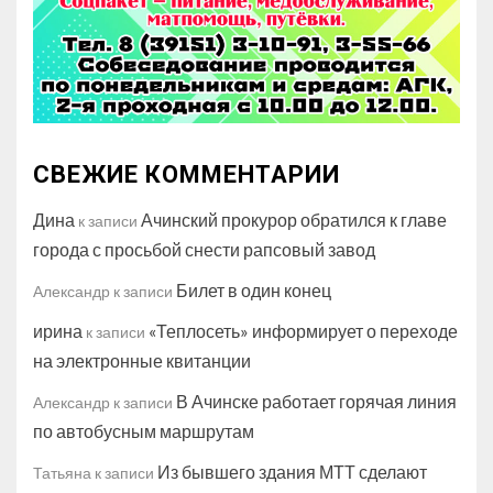
СВЕЖИЕ КОММЕНТАРИИ
Дина
Ачинский прокурор обратился к главе
к записи
города с просьбой снести рапсовый завод
Билет в один конец
Александр
к записи
ирина
«Теплосеть» информирует о переходе
к записи
на электронные квитанции
В Ачинске работает горячая линия
Александр
к записи
по автобусным маршрутам
Из бывшего здания МТТ сделают
Татьяна
к записи