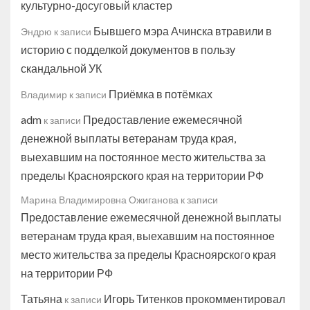
культурно-досуговый кластер
Бывшего мэра Ачинска втравили в
Эндрю
к записи
историю с подделкой документов в пользу
скандальной УК
Приёмка в потёмках
Владимир
к записи
adm
Предоставление ежемесячной
к записи
денежной выплаты ветеранам труда края,
выехавшим на постоянное место жительства за
пределы Красноярского края на территории РФ
Марина Владимировна Ожиганова
к записи
Предоставление ежемесячной денежной выплаты
ветеранам труда края, выехавшим на постоянное
место жительства за пределы Красноярского края
на территории РФ
Татьяна
Игорь Титенков прокомментировал
к записи