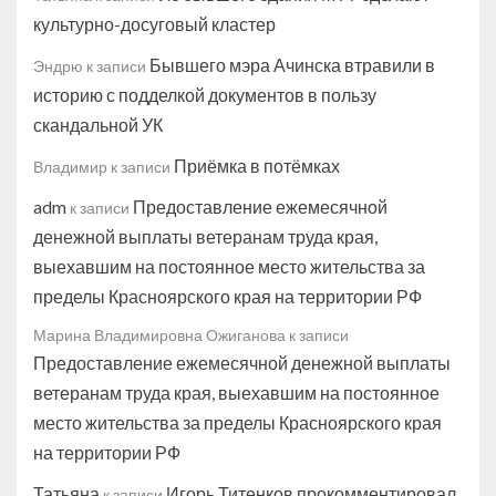
культурно-досуговый кластер
Бывшего мэра Ачинска втравили в
Эндрю
к записи
историю с подделкой документов в пользу
скандальной УК
Приёмка в потёмках
Владимир
к записи
adm
Предоставление ежемесячной
к записи
денежной выплаты ветеранам труда края,
выехавшим на постоянное место жительства за
пределы Красноярского края на территории РФ
Марина Владимировна Ожиганова
к записи
Предоставление ежемесячной денежной выплаты
ветеранам труда края, выехавшим на постоянное
место жительства за пределы Красноярского края
на территории РФ
Татьяна
Игорь Титенков прокомментировал
к записи