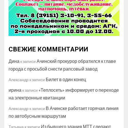
СВЕЖИЕ КОММЕНТАРИИ
Дина
Ачинский прокурор обратился к главе
к записи
города с просьбой снести рапсовый завод
Билет в один конец
Александр
к записи
ирина
«Теплосеть» информирует о переходе
к записи
на электронные квитанции
В Ачинске работает горячая линия
Александр
к записи
по автобусным маршрутам
Из бывшего здания МТТ сделают
Татьяна
к записи