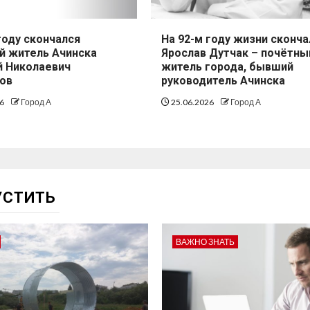
году скончался
На 92-м году жизни сконча
й житель Ачинска
Ярослав Дутчак – почётны
й Николаевич
житель города, бывший
ов
руководитель Ачинска
26
Город А
25.06.2026
Город А
УСТИТЬ
ВАЖНО ЗНАТЬ