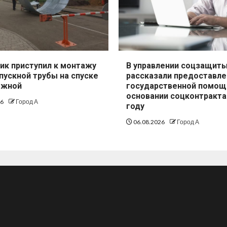
ик приступил к монтажу
В управлении соцзащит
пускной трубы на спуске
рассказали предоставле
ежной
государственной помощ
основании соцконтракта
26
Город А
году
06.08.2026
Город А