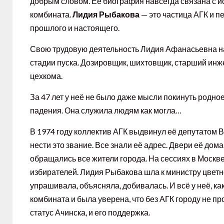
добрым словом. Её биография навсегда связана с и
комбината.
Лидия Рыбакова
— это частица АГК и 
прошлого и настоящего.
Свою трудовую деятельность Лидия Афанасьевна нач
стадии пуска. Дозировщик, шихтовщик, старший инж
цехкома.
За 47 лет у неё не было даже мысли покинуть родно
падения. Она служила людям как могла…
В 1974 году коллектив АГК выдвинул её депутатом 
нести это звание. Все знали её адрес. Двери её дом
обращались все жители города. На сессиях в Москв
избирателей. Лидия Рыбакова шла к министру цветно
упрашивала, объясняла, добивалась. И всё у неё, как
комбината и была уверена, что без АГК городу не пр
статус Ачинска, и его поддержка.