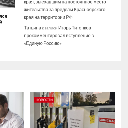
края, выехавшим на постоянное место
жительства за пределы Красноярского
лся
края на территории РФ
й
Татьяна
Игорь Титенков
к записи
прокомментировал вступление в
«Единую Россию»
НОВОСТИ