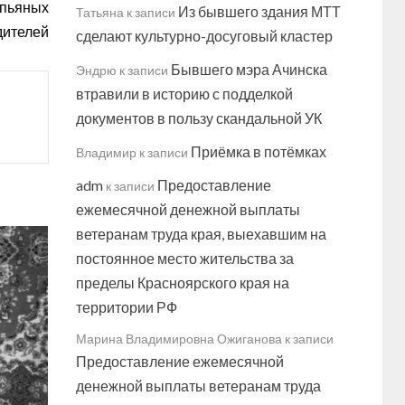
 пьяных
Из бывшего здания МТТ
Татьяна
к записи
дителей
сделают культурно-досуговый кластер
Бывшего мэра Ачинска
Эндрю
к записи
втравили в историю с подделкой
документов в пользу скандальной УК
Приёмка в потёмках
Владимир
к записи
adm
Предоставление
к записи
ежемесячной денежной выплаты
ветеранам труда края, выехавшим на
постоянное место жительства за
пределы Красноярского края на
территории РФ
Марина Владимировна Ожиганова
к записи
Предоставление ежемесячной
денежной выплаты ветеранам труда