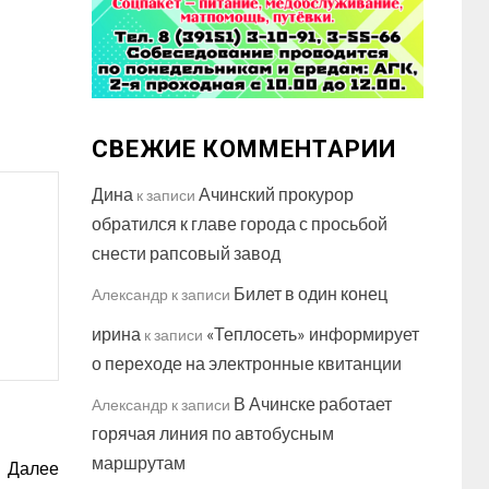
СВЕЖИЕ КОММЕНТАРИИ
Дина
Ачинский прокурор
к записи
обратился к главе города с просьбой
снести рапсовый завод
Билет в один конец
Александр
к записи
ирина
«Теплосеть» информирует
к записи
о переходе на электронные квитанции
В Ачинске работает
Александр
к записи
горячая линия по автобусным
маршрутам
Далее