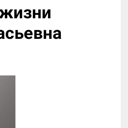
 жизни
асьевна