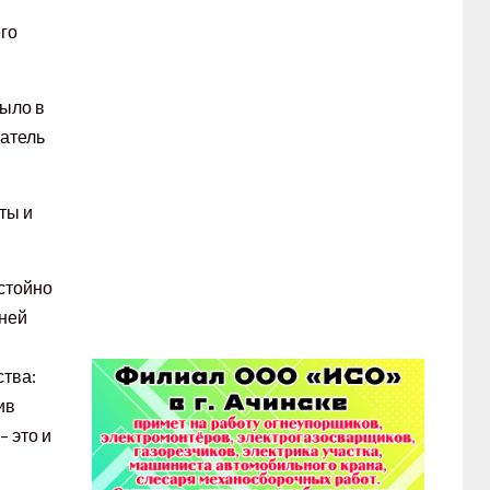
го
было в
датель
ты и
стойно
 ней
ства:
ив
– это и