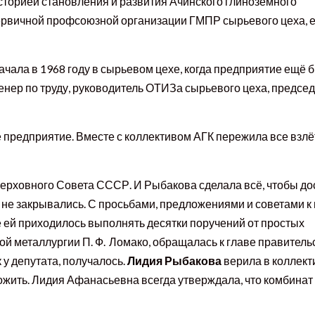
сторией становления и развития Ачинского глинозёмного
первичной профсоюзной организации ГМПР сырьевого цеха, е
ала в 1968 году в сырьевом цехе, когда предприятие ещё 
енер по труду, руководитель ОТИЗа сырьевого цеха, предсе
е предприятие. Вместе с коллективом АГК пережила все взлё
Верховного Совета СССР. И Рыбакова сделала всё, чтобы до
а не закрывались. С просьбами, предложениями и советами к
е ей приходилось выполнять десятки поручений от простых
й металлургии П. Ф. Ломако, обращалась к главе правитель
 у депутата, получалось.
Лидия Рыбакова
верила в коллект
ожить. Лидия Афанасьевна всегда утверждала, что комбинат 