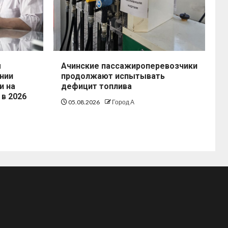
ы
Ачинские пассажироперевозчики
нии
продолжают испытывать
и на
дефицит топлива
 в 2026
05.08.2026
Город А