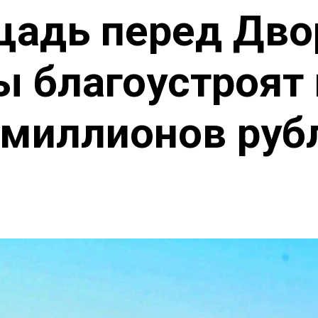
адь перед Дв
ы благоустроят 
 миллионов руб