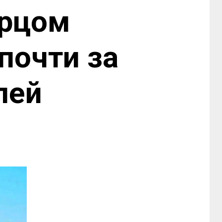
орцом
почти за
лей