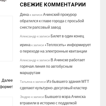
СВЕЖИЕ КОММЕНТАРИИ
Дина
Ачинский прокурор
к записи
обратился к главе города с просьбой
снести рапсовый завод
Билет в один конец
Александр
к записи
ирина
«Теплосеть» информирует
к записи
о переходе на электронные квитанции
В Ачинске работает
Александр
к записи
горячая линия по автобусным
маршрутам
Далее
Из бывшего здания МТТ
Татьяна
к записи
 форме!
сделают культурно-досуговый кластер
Бывшего мэра Ачинска
Эндрю
к записи
втравили в историю с подделкой