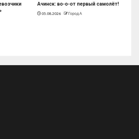
евозчики
Ачинск: во-о-от первый самолёт!
ь
05.08.2026
Город А