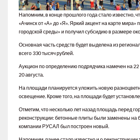
Напомним, в конце прошлого года стало известно, 
«Ачинск от «А» до «Я». Яркий акцент на карте мира
городской среды» и получил субсидию в размере ок
Основная часть средств будет выделена из региона
всего 330 тысяч рублей.
Аукцион по определению подрядчика намечен на 22 
20 августа.
На площади планируется уложить новую разноцветну
освещение. Кроме того, на площади будет установле
Отметим, что несколько лет назад площадь перед г
реконструкции: бетонные плиты были заменены на бр
компании РУСАЛ был построен новый.
Напомним, ранее стало известно и о реконструкции