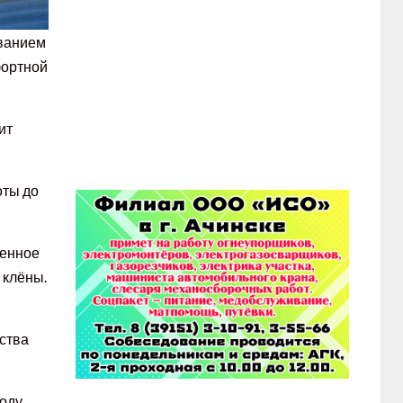
званием
фортной
ит
оты до
менное
 клёны.
дства
оду.