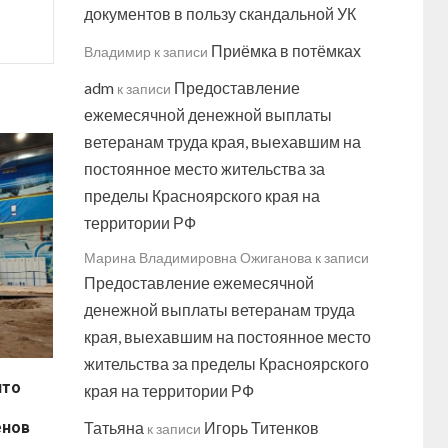
документов в пользу скандальной УК
Приёмка в потёмках
Владимир
к записи
adm
Предоставление
к записи
ежемесячной денежной выплаты
ветеранам труда края, выехавшим на
постоянное место жительства за
пределы Красноярского края на
территории РФ
Марина Владимировна Ожиганова
к записи
Предоставление ежемесячной
денежной выплаты ветеранам труда
края, выехавшим на постоянное место
жительства за пределы Красноярского
что
края на территории РФ
енов
Татьяна
Игорь Титенков
к записи