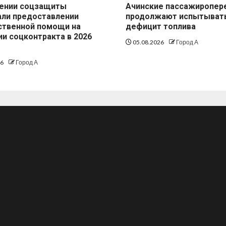
лении соцзащиты
Ачинские пассажиропер
али предоставлении
продолжают испытыват
ственной помощи на
дефицит топлива
и соцконтракта в 2026
05.08.2026
Город А
26
Город А