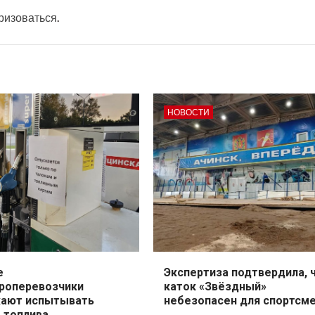
ризоваться
.
НОВОСТИ
е
Экспертиза подтвердила, 
роперевозчики
каток «Звёздный»
ают испытывать
небезопасен для спортсм
 топлива