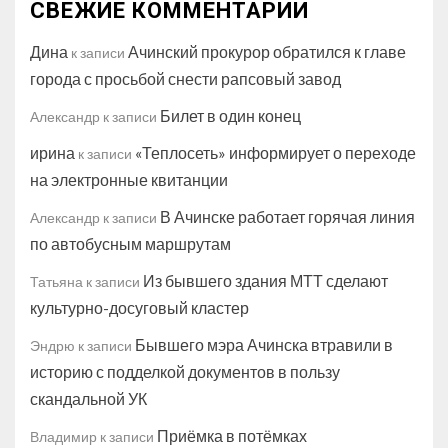
СВЕЖИЕ КОММЕНТАРИИ
Дина
Ачинский прокурор обратился к главе
к записи
города с просьбой снести рапсовый завод
Билет в один конец
Александр
к записи
ирина
«Теплосеть» информирует о переходе
к записи
на электронные квитанции
В Ачинске работает горячая линия
Александр
к записи
по автобусным маршрутам
Из бывшего здания МТТ сделают
Татьяна
к записи
культурно-досуговый кластер
Бывшего мэра Ачинска втравили в
Эндрю
к записи
историю с подделкой документов в пользу
скандальной УК
Приёмка в потёмках
Владимир
к записи