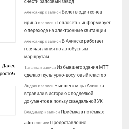
снести рапсовый завод
Билет в один конец
Александр
к записи
ирина
«Теплосеть» информирует
к записи
о переходе на электронные квитанции
В Ачинске работает
Александр
к записи
горячая линия по автобусным
маршрутам
Далее
Из бывшего здания МТТ
Татьяна
к записи
росто!»
сделают культурно-досуговый кластер
Бывшего мэра Ачинска
Эндрю
к записи
втравили в историю с подделкой
документов в пользу скандальной УК
Приёмка в потёмках
Владимир
к записи
adm
Предоставление
к записи