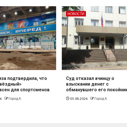
НОВОСТИ
иза подтвердила, что
Суд отказал ачинцу о
Звёздный»
взыскании денег с
асен для спортсменов
обманувшего его покойни
26
Город А
05.08.2026
Город А