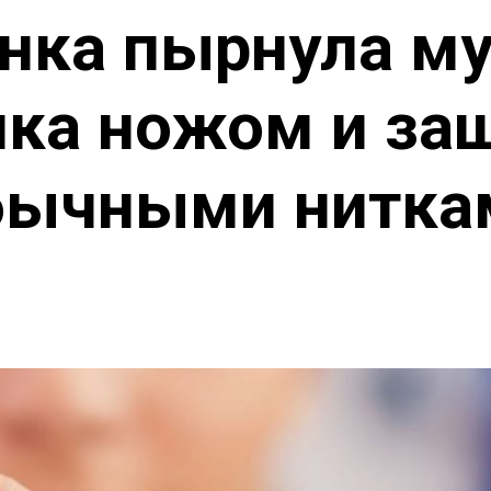
нка пырнула м
ка ножом и за
бычными нитка