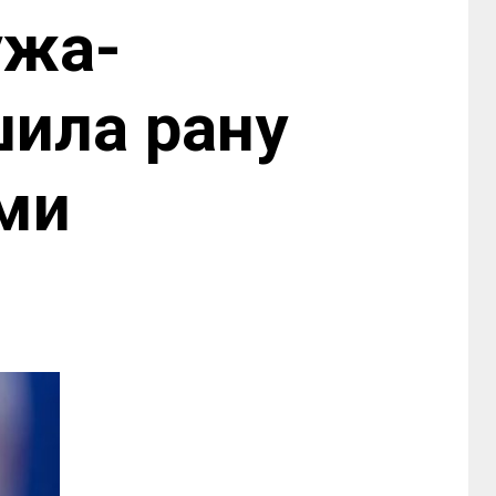
ужа-
шила рану
ми