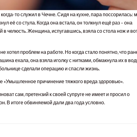
огда-то служил в Чечне. Сидя на кухне, пара поссорилась: 
ул её со стула. Когда она встала, он толкнул ещё раз – она
ой в челюсть. Женщина, испугавшись, взяла со стола нож и во
 хотел проблем на работе. Но когда стало понятно, что ра
ашина ехала, она взяла иголку с нитками, обмакнула их в вод
больнице сделали операцию и спасли жизнь.
ье «Умышленное причинение тяжкого вреда здоровью».
оват сам, претензий к своей супруге не имеет и просил о
н. В итоге обвиняемой дали два года условно.