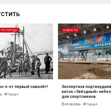
УСТИТЬ
 ПО ГОРОДУ
НОВОСТИ
во-о-от первый самолёт!
Экспертиза подтвердила
каток «Звёздный» небе
26
Город А
для спортсменов
05.08.2026
Город А