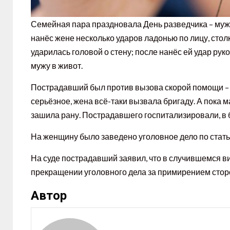
Семейная пара праздновала День разведчика – муж к
нанёс жене несколько ударов ладонью по лицу, столкн
ударилась головой о стену; после нанёс ей удар рук
мужу в живот.
Пострадавший был против вызова скорой помощи – не
серьёзное, жена всё-таки вызвала бригаду. А пока м
зашила рану. Пострадавшего госпитализировали, в 
На женщину было заведено уголовное дело по стат
На суде пострадавший заявил, что в случившемся вин
прекращении уголовного дела за примирением сторо
Автор