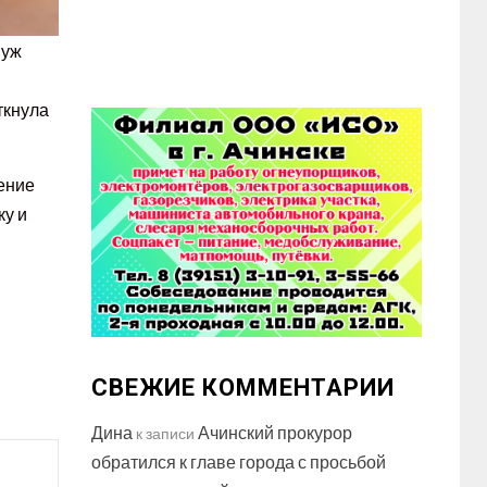
муж
ткнула
нение
ку и
СВЕЖИЕ КОММЕНТАРИИ
Дина
Ачинский прокурор
к записи
обратился к главе города с просьбой