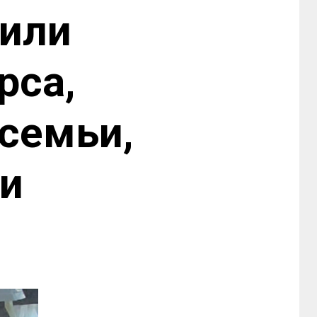
дили
рса,
семьи,
ти