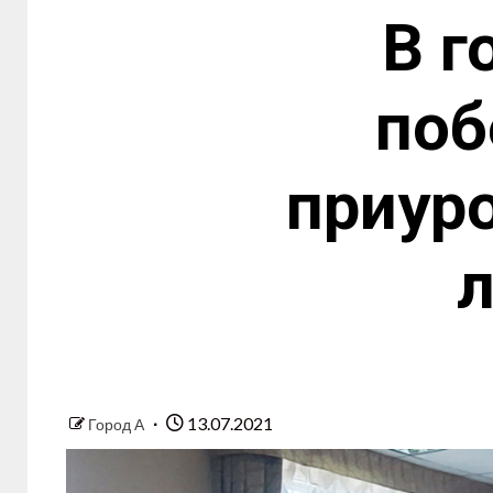
В г
поб
приур
л
13.07.2021
Город А