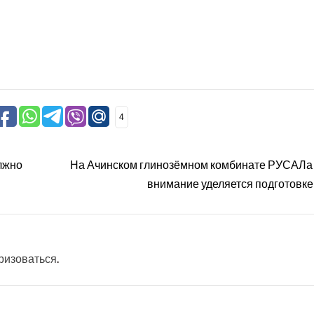
4
лжно
На Ачинском глинозёмном комбинате РУСАЛа
внимание уделяется подготовке
ризоваться
.