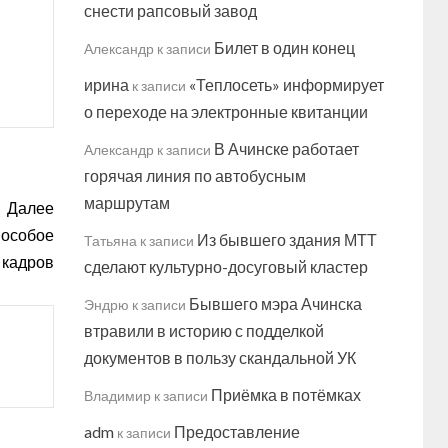
снести рапсовый завод
Билет в один конец
Александр
к записи
ирина
«Теплосеть» информирует
к записи
о переходе на электронные квитанции
В Ачинске работает
Александр
к записи
горячая линия по автобусным
маршрутам
Далее
 особое
Из бывшего здания МТТ
Татьяна
к записи
 кадров
сделают культурно-досуговый кластер
Бывшего мэра Ачинска
Эндрю
к записи
втравили в историю с подделкой
документов в пользу скандальной УК
Приёмка в потёмках
Владимир
к записи
adm
Предоставление
к записи