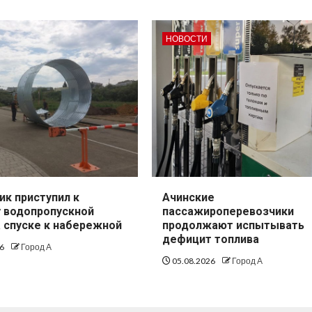
НОВОСТИ
ик приступил к
Ачинские
 водопропускной
пассажироперевозчики
а спуске к набережной
продолжают испытывать
дефицит топлива
26
Город А
05.08.2026
Город А