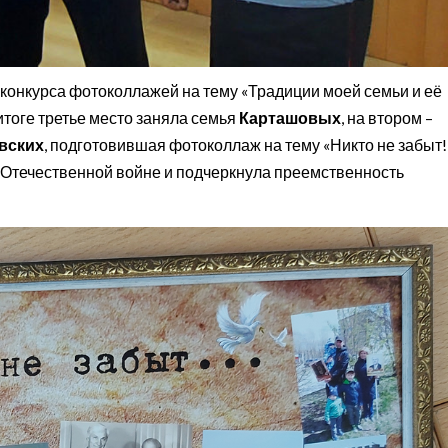
 конкурса фотоколлажей на тему «Традиции моей семьи и её
 итоге третье место заняла семья
Карташовых
, на втором –
вских
, подготовившая фотоколлаж на тему «Никто не забыт!»
й Отечественной войне и подчеркнула преемственность