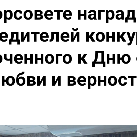
орсовете награ
едителей конку
оченного к Дню 
юбви и вернос