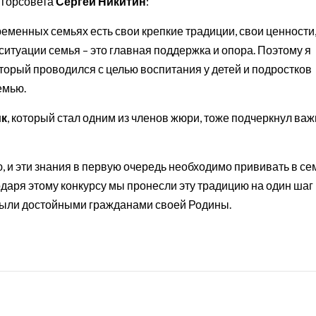
 горсовета
Сергей Никитин
:
ременных семьях есть свои крепкие традиции, свои ценности,
итуации семья – это главная поддержка и опора. Поэтому я
который проводился с целью воспитания у детей и подростков
емью.
ик
, который стал одним из членов жюри, тоже подчеркнул важ
 и эти знания в первую очередь необходимо прививать в се
одаря этому конкурсу мы пронесли эту традицию на один шаг
были достойными гражданами своей Родины.