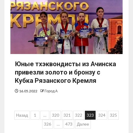
Юные тхэквондисты из Ачинска
привезли золото и бронзу с
Кубка Рязанского Кремля
16.05.2022
Город А
Назад
1
…
320
321
322
323
324
325
326
…
473
Далее