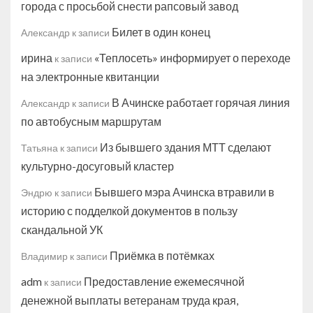
города с просьбой снести рапсовый завод
Билет в один конец
Александр
к записи
ирина
«Теплосеть» информирует о переходе
к записи
на электронные квитанции
В Ачинске работает горячая линия
Александр
к записи
по автобусным маршрутам
Из бывшего здания МТТ сделают
Татьяна
к записи
культурно-досуговый кластер
Бывшего мэра Ачинска втравили в
Эндрю
к записи
историю с подделкой документов в пользу
скандальной УК
Приёмка в потёмках
Владимир
к записи
adm
Предоставление ежемесячной
к записи
денежной выплаты ветеранам труда края,