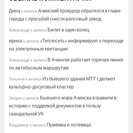
Дина
Ачинский прокурор обратился к главе
к записи
города с просьбой снести рапсовый завод
Билет в один конец
Александр
к записи
ирина
«Теплосеть» информирует о переходе
к записи
на электронные квитанции
В Ачинске работает горячая линия
Александр
к записи
по автобусным маршрутам
Из бывшего здания МТТ сделают
Татьяна
к записи
культурно-досуговый кластер
Бывшего мэра Ачинска втравили в
Эндрю
к записи
историю с подделкой документов в пользу
скандальной УК
Приёмка в потёмках
Владимир
к записи