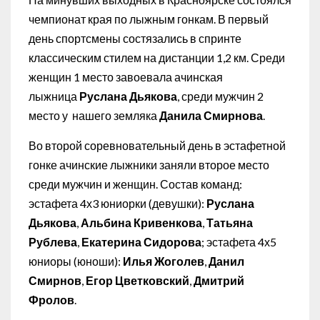
чемпионат края по лыжным гонкам. В первый
день спортсмены состязались в спринте
классическим стилем на дистанции 1,2 км. Среди
женщин 1 место завоевала ачинская
лыжница
Руслана
Дьякова
, среди мужчин 2
место у нашего земляка
Данила Смирнова
.
Во второй соревновательный день в эстафетной
гонке ачинские лыжники заняли второе место
среди мужчин и женщин. Состав команд:
эстафета 4х3 юниорки (девушки):
Руслана
Дьякова
,
Альбина Кривенкова
,
Татьяна
Рублева
,
Екатерина Сидорова
; эстафета 4х5
юниоры (юноши):
Илья Жоголев
,
Данил
Смирнов
,
Егор Цветковский
,
Дмитрий
Фролов
.