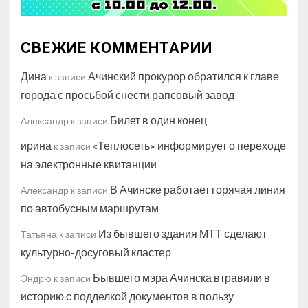
СВЕЖИЕ КОММЕНТАРИИ
Дина
Ачинский прокурор обратился к главе
к записи
города с просьбой снести рапсовый завод
Билет в один конец
Александр
к записи
ирина
«Теплосеть» информирует о переходе
к записи
на электронные квитанции
В Ачинске работает горячая линия
Александр
к записи
по автобусным маршрутам
Из бывшего здания МТТ сделают
Татьяна
к записи
культурно-досуговый кластер
Бывшего мэра Ачинска втравили в
Эндрю
к записи
историю с подделкой документов в пользу