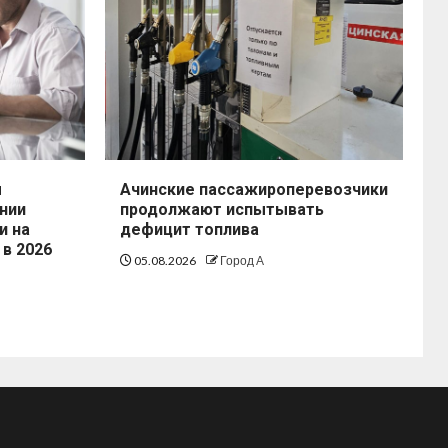
ы
Ачинские пассажироперевозчики
нии
продолжают испытывать
и на
дефицит топлива
 в 2026
05.08.2026
Город А