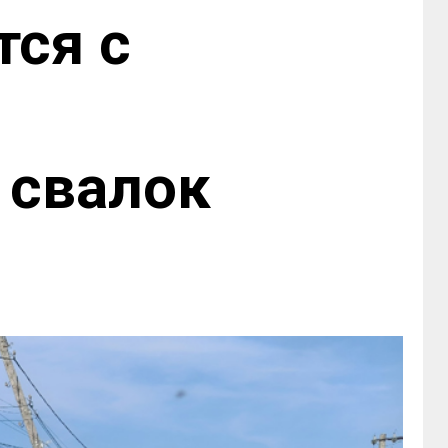
тся с
 свалок