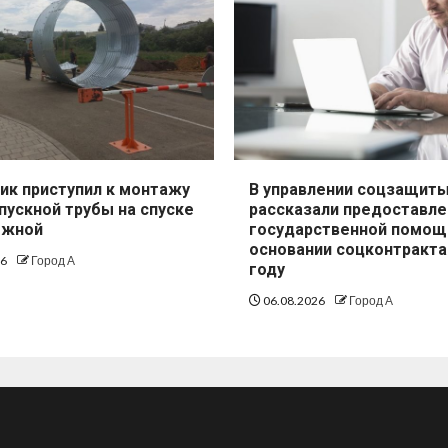
ик приступил к монтажу
В управлении соцзащит
пускной трубы на спуске
рассказали предоставле
ежной
государственной помощ
основании соцконтракта
26
Город А
году
06.08.2026
Город А