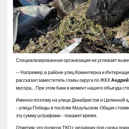
Специализированная организация не успевает вывезт
— Например, в районе улиц Коминтерна и Интернацио
рассказал заместитель главы округа по ЖКХ
Андрей
мусора… При этом баки в момент нашего объезда ст
Именно поэтому на улице Декабристов и Целинной а
– улица Победы в посёлке Мазульском. Общая стоимо
эту сумму штрафами – покажет время.
Отметим, что полигон ТКО с недавних пор снова прин