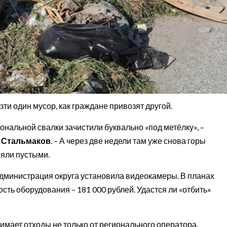
и один мусор, как граждане привозят другой.
нальной свалки зачистили буквально «под метёлку», –
 Стальмаков
. – А через две недели там уже снова горы
ояли пустыми.
дминистрация округа установила видеокамеры. В планах
сть оборудования – 181 000 рублей. Удастся ли «отбить»
имает отходы не только от регионального оператора.