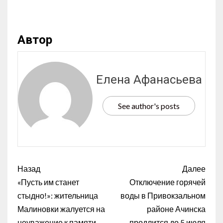
Автор
Елена Афанасьева
See author's posts
Назад
Далее
«Пусть им станет
Отключение горячей
стыдно!»: жительница
воды в Привокзальном
Малиновки жалуется на
районе Ачинска
неуважение к памяти
продлится до 5 июля