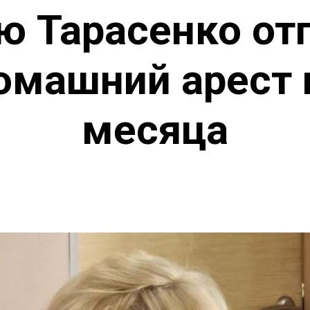
ю Тарасенко от
омашний арест 
месяца