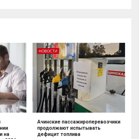
НОВОСТИ
ы
Ачинские пассажироперевозчики
нии
продолжают испытывать
и на
дефицит топлива