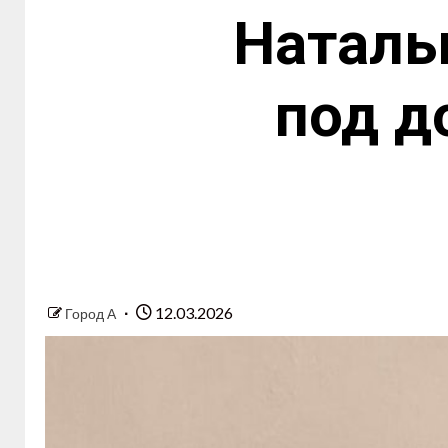
Наталь
под д
12.03.2026
Город А