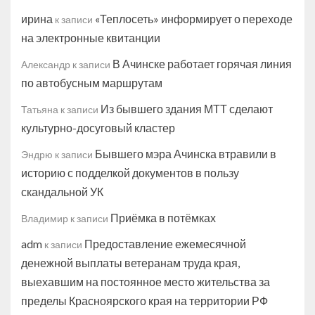
ирина
«Теплосеть» информирует о переходе
к записи
на электронные квитанции
В Ачинске работает горячая линия
Александр
к записи
по автобусным маршрутам
Из бывшего здания МТТ сделают
Татьяна
к записи
культурно-досуговый кластер
Бывшего мэра Ачинска втравили в
Эндрю
к записи
историю с подделкой документов в пользу
скандальной УК
Приёмка в потёмках
Владимир
к записи
adm
Предоставление ежемесячной
к записи
денежной выплаты ветеранам труда края,
выехавшим на постоянное место жительства за
пределы Красноярского края на территории РФ