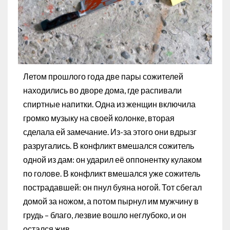
Летом прошлого года две пары сожителей
находились во дворе дома, где распивали
спиртные напитки. Одна из женщин включила
громко музыку на своей колонке, вторая
сделала ей замечание. Из-за этого они вдрызг
разругались. В конфликт вмешался сожитель
одной из дам: он ударил её оппонентку кулаком
по голове. В конфликт вмешался уже сожитель
пострадавшей: он пнул буяна ногой. Тот сбегал
домой за ножом, а потом пырнул им мужчину в
грудь – благо, лезвие вошло неглубоко, и он
остался жив.