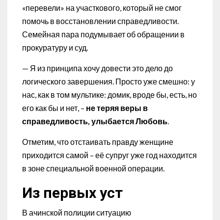
«перевели» на участкового, который не смог
помочь в восстановлении справедливости.
Семейная пара подумывает об обращении в
прокуратуру и суд.
— Я из принципа хочу довести это дело до
логического завершения. Просто уже смешно: у
нас, как в том мультике: домик, вроде бы, есть, но
его как бы и нет, –
не теряя веры в
справедливость, улыбается Любовь
.
Отметим, что отстаивать правду женщине
приходится самой – её супруг уже год находится
в зоне специальной военной операции.
Из первых уст
В ачинской полиции ситуацию