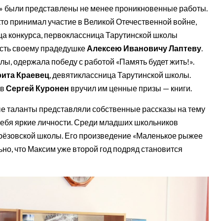
!» были представлены не менее проникновенные работы.
кто принимал участие в Великой Отечественной войне,
ца конкурса, первоклассница Тарутинской школы
ость своему прадедушке
Алексею Ивановичу Лаптеву
.
ы, одержала победу с работой «Память будет жить!».
ита Краевец
, девятиклассница Тарутинской школы.
ов
Сергей Куронен
вручил им ценные призы — книги.
е таланты представляли собственные рассказы на тему
 себя яркие личности. Среди младших школьников
Берёзовской школы. Его произведение «Маленькое рыжее
но, что Максим уже второй год подряд становится