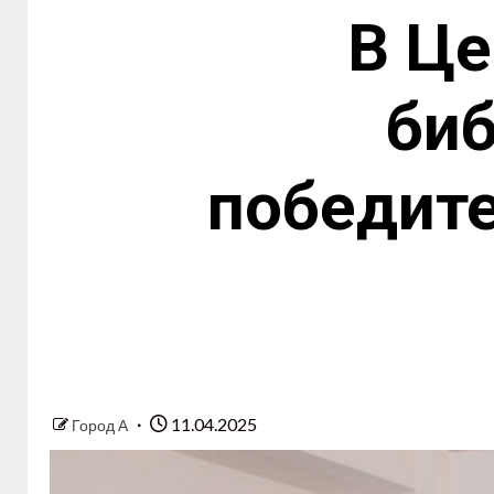
В Це
биб
победит
11.04.2025
Город А