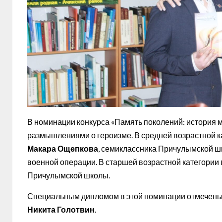
В номинации конкурса «Память поколений: история м
размышлениями о героизме. В средней возрастной к
Макара Ощепкова
, семиклассника Причулымской шк
военной операции. В старшей возрастной категории
Причулымской школы.
Специальным дипломом в этой номинации отмечен
Никита Голотвин
.