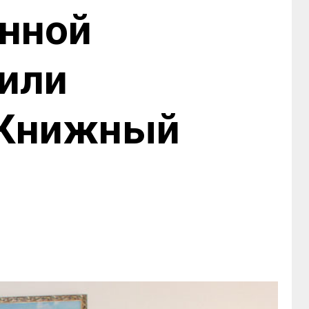
онной
дили
«Книжный