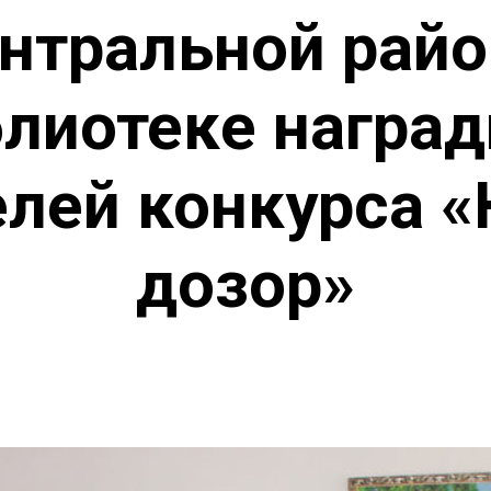
нтральной рай
лиотеке награ
елей конкурса 
дозор»