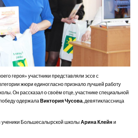
оего героя» участники представляли эссе с
атегории жюри единогласно признало лучшей работу
олы. Он рассказал о своём отце, участнике специальной
 победу одержала
Виктория Чусова
, девятиклассница
ы ученики Большесалырской школы
Арина Клейн
и