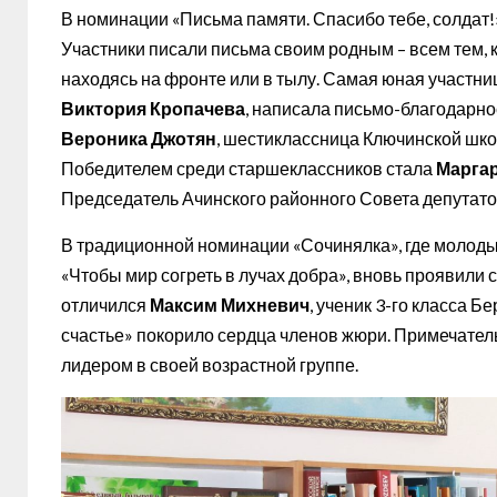
В номинации «Письма памяти. Спасибо тебе, солдат
Участники писали письма своим родным – всем тем, 
находясь на фронте или в тылу. Самая юная участни
Виктория Кропачева
, написала письмо-благодарн
Вероника Джотян
, шестиклассница Ключинской школ
Победителем среди старшеклассников стала
Маргар
Председатель Ачинского районного Совета депутат
В традиционной номинации «Сочинялка», где молоды
«Чтобы мир согреть в лучах добра», вновь проявили
отличился
Максим Михневич
, ученик 3-го класса 
счастье» покорило сердца членов жюри. Примечатель
лидером в своей возрастной группе.