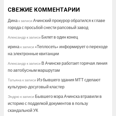
СВЕЖИЕ КОММЕНТАРИИ
Дина
Ачинский прокурор обратился к главе
к записи
города с просьбой снести рапсовый завод
Билет в один конец
Александр
к записи
ирина
«Теплосеть» информирует о переходе
к записи
на электронные квитанции
В Ачинске работает горячая линия
Александр
к записи
по автобусным маршрутам
Из бывшего здания МТТ сделают
Татьяна
к записи
культурно-досуговый кластер
Бывшего мэра Ачинска втравили в
Эндрю
к записи
историю с подделкой документов в пользу
скандальной УК