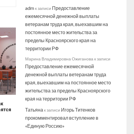
adm
Предоставление
к записи
ежемесячной денежной выплаты
ветеранам труда края, выехавшим на
постоянное место жительства за
пределы Красноярского края на
территории РФ
Марина Владимировна Ожиганова
к записи
Предоставление ежемесячной
денежной выплаты ветеранам труда
края, выехавшим на постоянное место
жительства за пределы Красноярского
края на территории РФ
ак
вятся
Татьяна
Игорь Титенков
к записи
прокомментировал вступление в
«Единую Россию»