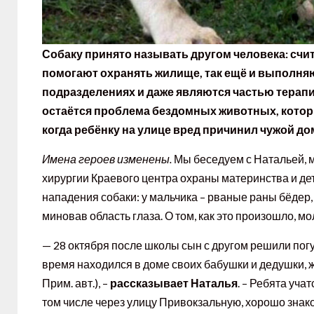
Собаку принято называть другом человека: счит
помогают охранять жилище, так ещё и выполняю
подразделениях и даже являются частью терапи
остаётся проблема бездомных животных, которы
когда ребёнку на улице вред причинил чужой д
Имена героев изменены.
Мы беседуем с Натальей, м
хирургии Краевого центра охраны материнства и де
нападения собаки: у мальчика – рваные раны бёдер, 
миновав область глаза. О том, как это произошло, 
— 28 октября после школы сын с другом решили погул
время находился в доме своих бабушки и дедушки, 
Прим. авт.), –
рассказывает Наталья
. – Ребята уча
том числе через улицу Привокзальную, хорошо знак