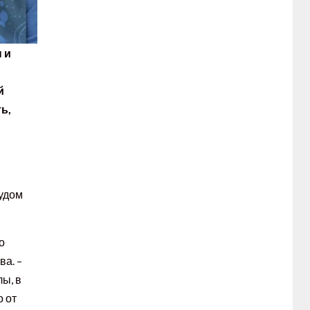
 и
й
ь,
й
чудом
о
ва. –
лы, в
о от