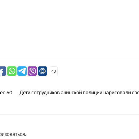
43
ее 60
Дети сотрудников ачинской полиции нарисовали св
ризоваться
.