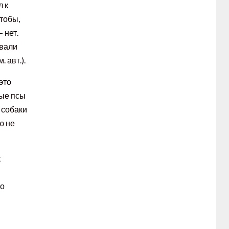
л к
чтобы,
 нет.
овали
 авт.).
это
ные псы
 собаки
ю не
к
но