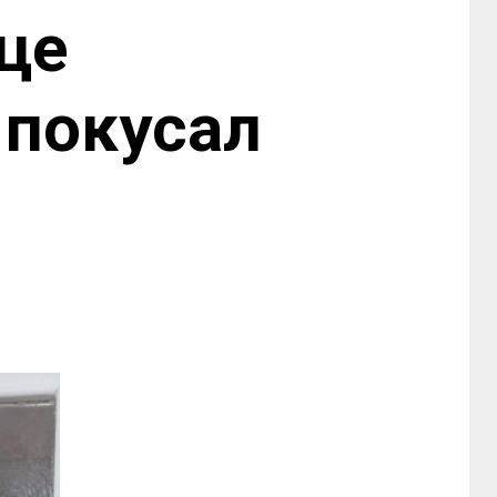
ице
 покусал