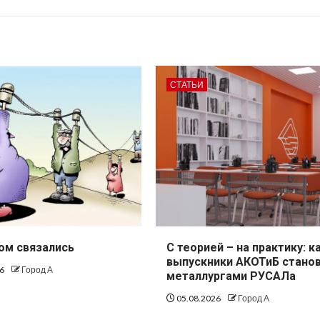
СТАТЬИ
ом связались
С теорией – на практику: к
выпускники АКОТиБ стано
26
Город А
металлургами РУСАЛа
05.08.2026
Город А