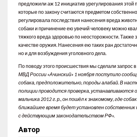
предложили аж 12 инициатив урегулирования этой п
которые по закону считаются предметом собственнос
регулировала последствия нанесения вреда животны
собаки и причинение ею увечий человеку можно ква
тяжкого вреда здоровью по неосторожности. Также э
качестве оружия. Нанесения ею таких ран достаточ
но и для возбуждения уголовного дела.
По поводу этого происшествия мы сделали запрос в 
МВД России «Ачинский» 1 ноября поступило сообщ
собака, предположительно, породы алабай. В на
полиции проводится проверка, устанавливаются 
мальчика 2012 г. р., он пошёл к знакомому, где соба
ближайшее время будет установлен собственник 
с действующим законодательством РФ».
Автор