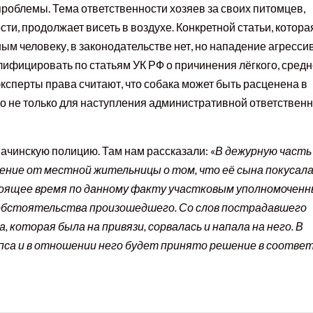
роблемы. Тема ответственности хозяев за своих питомцев,
ти, продолжает висеть в воздухе. Конкретной статьи, котора
м человеку, в законодательстве нет, но нападение агресси
лифицировать по статьям УК РФ о причинения лёгкого, средн
ксперты права считают, что собака может быть расценена в
но не только для наступления административной ответственн
ачинскую полицию. Там нам рассказали: «
В дежурную часть
ение от местной жительницы о том, что её сына покусал
стоящее время по данному факту участковым уполномочен
обстоятельства произошедшего. Со слов пострадавшего
ка, которая была на привязи, сорвалась и напала на него. В
пса и в отношении него будет принято решение в соотве