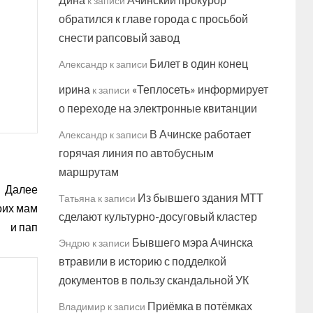
к записи
обратился к главе города с просьбой
снести рапсовый завод
Билет в один конец
Александр
к записи
ирина
«Теплосеть» информирует
к записи
о переходе на электронные квитанции
В Ачинске работает
Александр
к записи
горячая линия по автобусным
маршрутам
Далее
Из бывшего здания МТТ
Татьяна
к записи
оих мам
сделают культурно-досуговый кластер
и пап
Бывшего мэра Ачинска
Эндрю
к записи
втравили в историю с подделкой
документов в пользу скандальной УК
Приёмка в потёмках
Владимир
к записи