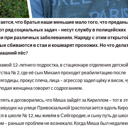
ается, что братья наши меньшие мало того, что преданы
т ряд социальных задач – несут службу в полицейских
и при различных заболеваниях. Наряду с этим открыто
е сбиваются в стаи и кошмарят прохожих. Но что делат
омашний пёс?
амой 12-летнего подростка, в стационаре отделения детско
тства № 2, где её сын Михаил проходит реабилитацию после
ягодицы, прокус плеча, лица – агрессор задел щёку и висок, 
молодая женщина говорит с содроганием.
ять и договорились, что Миша зайдёт за Кириллом – тот в эт
живущих на улице Привокзальной (располагается вдоль Киро
тся в школе № 12, мы живём в Сибгородке, и сыну путь до шко
ом – раньше проблем не возникало. Когда Миша был недалек