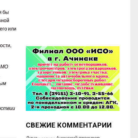
я бы
вной
его или
ости,
 МО
а
ным
тствии
СВЕЖИЕ КОММЕНТАРИИ
Дина
Ачинский прокурор