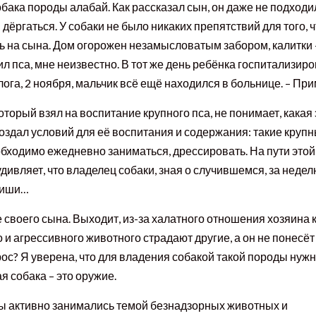
бака породы алабай. Как рассказал сын, он даже не подходи
 дёргаться. У собаки не было никаких препятствий для того, 
ь на сына. Дом огорожен незамысловатым забором, калитки –
ил пса, мне неизвестно. В тот же день ребёнка госпитализир
а, 2 ноября, мальчик всё ещё находился в больнице. – Прим.
оторый взял на воспитание крупного пса, не понимает, какая 
создал условий для её воспитания и содержания: такие круп
обходимо ежедневно заниматься, дрессировать. На пути этой
дивляет, что владелец собаки, зная о случившемся, за недел
Миши…
своего сына. Выходит, из-за халатного отношения хозяина 
и агрессивного животного страдают другие, а он не понесёт
рос? Я уверена, что для владения собакой такой породы нуж
я собака – это оружие.
ты активно занимались темой безнадзорных животных и