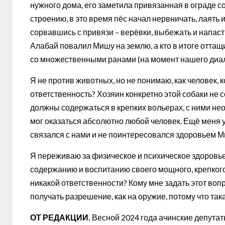
нужного дома, его заметила привязанная в ограде со
строению, в это время пёс начал нервничать, лаять и
сорвавшись с привязи – верёвки, выбежать и напаст
Алабай повалил Мишу на землю, а кто в итоге оттащ
со множественными ранами (на момент нашего диалог
Я не против животных, но не понимаю, как человек, к
ответственность? Хозяин конкретно этой собаки не 
должны содержаться в крепких вольерах, с ними не
мог оказаться абсолютно любой человек. Ещё меня у
связался с нами и не поинтересовался здоровьем 
Я переживаю за физическое и психическое здоровье 
содержанию и воспитанию своего мощного, крепкого 
никакой ответственности? Кому мне задать этот воп
получать разрешение, как на оружие, потому что така
ОТ РЕДАКЦИИ.
Весной 2024 года ачинские депута